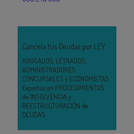
Cancela tus Deudas por LEY
ABOGADOS, LETRADOS,
ADMINISTRADORES
CONCURSALES y ECONOMISTAS
Expertos en PROCEDIMIENTOS
de INSOLVENCIA y
REESTRUCTURACIÓN de
DEUDAS