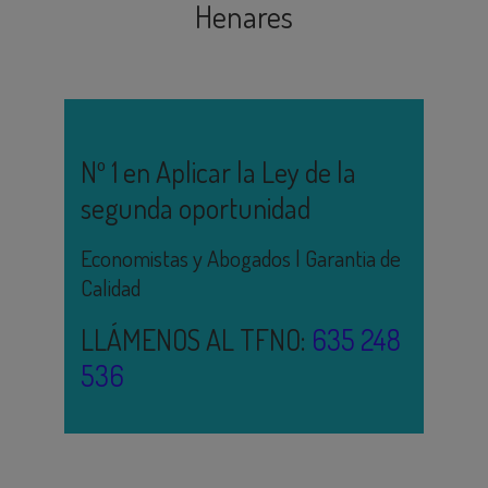
Henares
Nº 1 en Aplicar la Ley de la
segunda oportunidad
Economistas y Abogados | Garantia de
Calidad
LLÁMENOS AL TFNO:
635 248
536