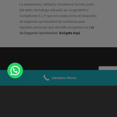
La experiencia, calidad y constancia forman parte
del estilo de trabajo utilizado en Jorge Muñoz
Consultores S.L.P, que nos avala como el despacho
de segunda oportunidad de confianza para
aquellas personas que deciden acogerse a la
Ley
de Segunda Oportunidad.
Acógete Aquí
Llámanos Ahora
© 2019 -2026
Jorge Muñoz Abogados y
Economistas SLP
|
Aviso Legal
|
Condiciones Uso
|
Política de Privacidad