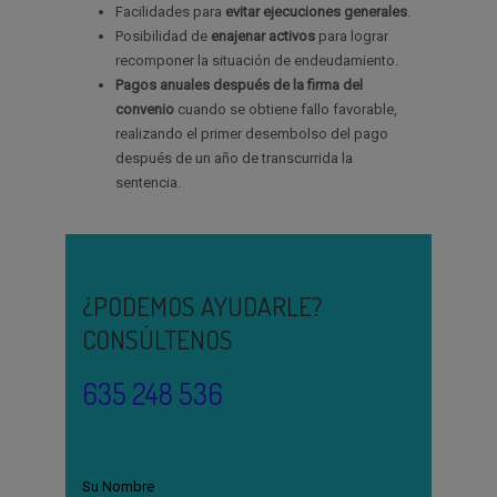
Facilidades para
evitar ejecuciones generales
.
Posibilidad de
enajenar activos
para lograr
recomponer la situación de endeudamiento.
Pagos anuales después de la firma del
convenio
cuando se obtiene fallo favorable,
realizando el primer desembolso del pago
después de un año de transcurrida la
sentencia.
¿PODEMOS AYUDARLE?
CONSÚLTENOS
635 248 536
Su Nombre