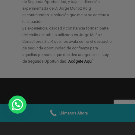
de Segunda Oportunidad, y bajo la dirección
experimentada de D. Jorge Muñoz Roig
encontraremos la solución que mejor se adecue a
tu situación.
La experiencia, calidad y constancia forman parte
del estilo de trabajo utilizado en Jorge Muñoz
Consultores S.L.P, que nos avala como el despacho
de segunda oportunidad de confianza para
aquellas personas que deciden acogerse a la
Ley
de Segunda Oportunidad.
Acógete Aquí
Llámanos Ahora
© 2019 -2026
Jorge Muñoz Abogados y