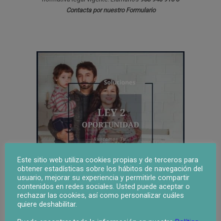
Contacta por nuestro Formulario
Este sitio web utiliza cookies propias y de terceros para
obtener estadísticas sobre los hábitos de navegación del
usuario, mejorar su experiencia y permitirle compartir
contenidos en redes sociales. Usted puede aceptar o
rechazar las cookies, así como personalizar cuáles
quiere deshabilitar.