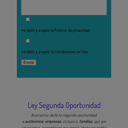
He leído y acepto la
Política de privacidad
He leído y acepto la
Condiciones de Uso
Ley Segunda Oportunidad
Buscamos darte la segunda oportunidad,
a
autónomos
,
empresas
, incluso a
familias
, que por
situaciones económicas que tenéis ahora, no podéis