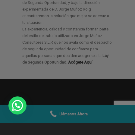
de Segunda Oportunidad, y bajo la dirección
experimentada de D. Jorge Muñoz Roig
encontraremos la solución que mejor se adecue a
tu situación.
La experiencia, calidad y constancia forman parte
del estilo de trabajo utilizado en Jorge Muñoz
Consultores S.L.P, que nos avala como el despacho
de segunda oportunidad de confianza para
aquellas personas que deciden acogerse a la
Ley
de Segunda Oportunidad.
Acógete Aquí
Llámanos Ahora
© 2019 -2026
Jorge Muñoz Abogados y