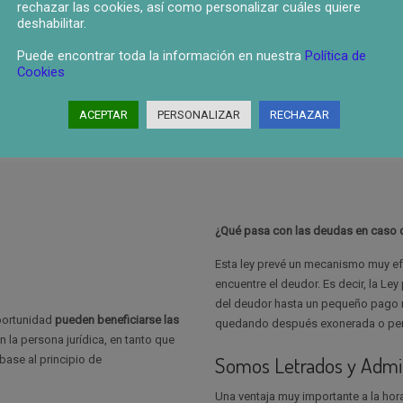
rechazar las cookies, así como personalizar cuáles quiere
deshabilitar.
Puede encontrar toda la información en nuestra
Política de
Cookies
ACEPTAR
PERSONALIZAR
RECHAZAR
¿Qué pasa con las deudas en caso 
Esta ley prevé un mecanismo muy ef
encuentre el deudor. Es decir, la Le
del deudor hasta un pequeño pago 
portunidad
pueden beneficiarse las
quedando después exonerada o per
 la persona jurídica, en tanto que
Somos Letrados y Admin
base al principio de
Una ventaja muy importante a la hor