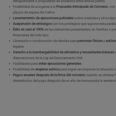
extrajudiciales o propuestas de acuerdos entre ambas partes.
Posibilidad de acogerse a la
Propuesta Anticipada de Convenio
, con
plazos de espera de 5 años.
Levantamiento de ejecuciones judiciales
sobre viviendas y otros tipo
Suspensión de embargos
con los privilegios que supone esta parali
Éxito en casi el 100%
de las demandas presentadas
,
en familias o p
financieras de todo tipo.
Liberación o condonación de deudas para
personas físicas
y
autón
legales.
Derecho a la inembargabilidad de alimentos y necesidades básicas
d
disposiciones de la Ley de Enjuiciamiento Civil.
Facilidades para
evitar ejecuciones generales
.
Posibilidad de
enajenar activos
para lograr recomponer la situación
Pagos anuales después de la firma del convenio
cuando se obtiene fa
desembolso del pago después de un año de transcurrida la sentenci