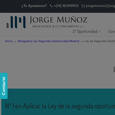
¿Te Ayudamos?
+(34) 963940915
jorgemunoz@jor
2ª Oportunidad
Con
→
→
Inicio
Abogados Ley Segunda Oportunidad Madrid
Ley de Segunda Opor
Contacto
Nº 1 en Aplicar la Ley de la segunda oportu