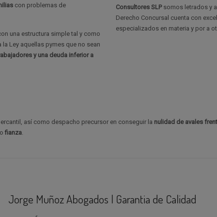
ilias
con problemas de
Consultores SLP
somos letrados y a
Derecho Concursal cuenta con excele
especializados en materia y por a o
on una estructura simple tal y como
 a la Ley aquellas pymes que no sean
abajadores y una deuda inferior a
rcantil, así como despacho precursor en conseguir la
nulidad de avales
fren
o
fianza
.
Jorge Muñoz Abogados | Garantia de Calidad