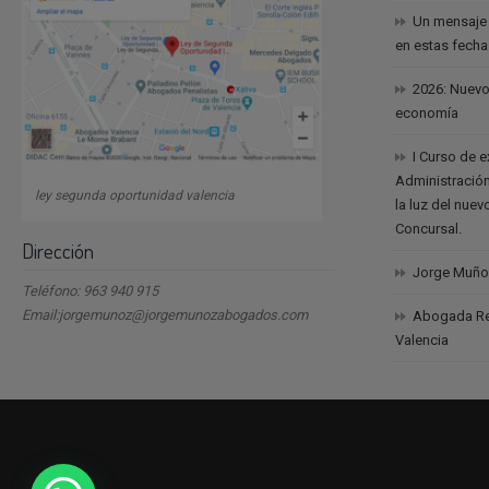
Un mensaje
en estas fech
2026: Nuevo
economía
I Curso de 
Administración
ley segunda oportunidad valencia
la luz del nue
Concursal.
Dirección
Jorge Muño
Teléfono: 963 940 915
Email:jorgemunoz@jorgemunozabogados.com
Abogada Reb
Valencia