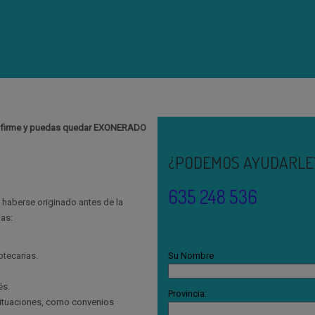
ea firme y puedas quedar EXONERADO
¿PODEMOS AYUDARLE
635 248 536
 haberse originado antes de la
jas:
otecarias.
Su Nombre
és.
Provincia:
ituaciones, como convenios