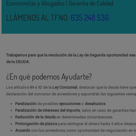
Economistas y Abogados | Garantia de Calidad
LLÁMENOS AL TFNO:
635 248 536
Trabajamos para que la resolución de la Ley de Segunda oportunidad s
de tu DEUDA.
¿En qué podemos Ayudarte?
Los artículos 89 a 92 de la
Ley Concursal
, destacan que la deuda tiene que
declaración del concurso de acreedores y supondrán las siguientes venta
Paralización
de posibles
ejecuciones
o
desahucios
.
Paralización de intereses del importe
, salvo en caso de garantías hip
Reducción de la deuda
en determinadas circunstancias.
Prolongación de plazos
para reintegrar el dinero hasta 5 años despu
Acuerdo
con los acreedores como oportunidad de negociación en s