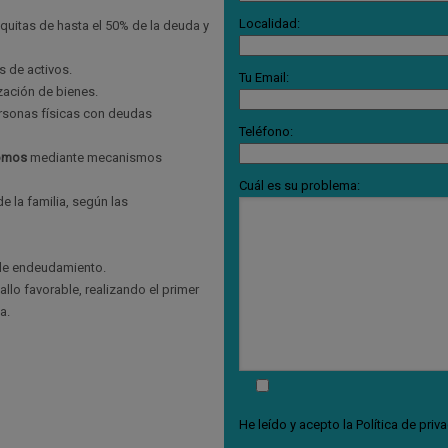
Localidad:
 quitas de hasta el 50% de la deuda y
s de activos.
Tu Email:
zación de bienes.
ersonas físicas con deudas
Teléfono:
omos
mediante mecanismos
Cuál es su problema:
e la familia, según las
 de endeudamiento.
llo favorable, realizando el primer
a.
He leído y acepto la
Política de priv