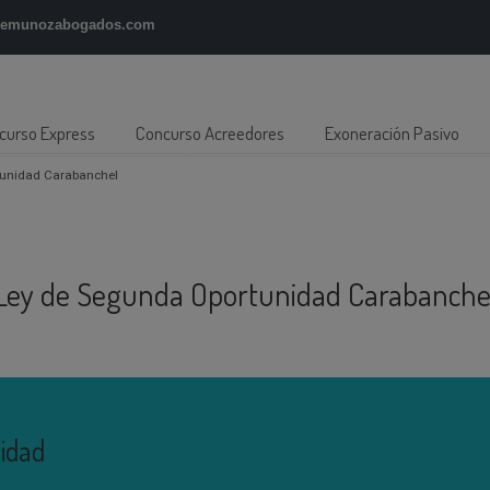
gemunozabogados.com
curso Express
Concurso Acreedores
Exoneración Pasivo
tunidad Carabanchel
Ley de Segunda Oportunidad Carabanche
nidad