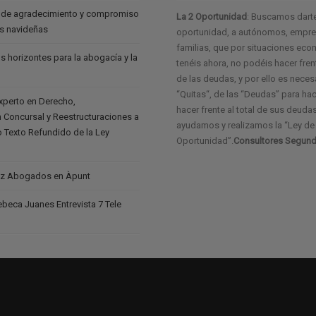
 de agradecimiento y compromiso
La 2 Oportunidad
: Buscamos dart
as navideñas
oportunidad, a autónomos, empres
familias, que por situaciones ec
s horizontes para la abogacía y la
tenéis ahora, no podéis hacer frent
de las deudas, y por ello es neces
“Quitas“, de las “Deudas” para ha
experto en Derecho,
hacer frente al total de sus deudas
 Concursal y Reestructuraciones a
ayudamos y realizamos la “Ley d
vo Texto Refundido de la Ley
Oportunidad”.
Consultores Segund
z Abogados en Àpunt
eca Juanes Entrevista 7 Tele