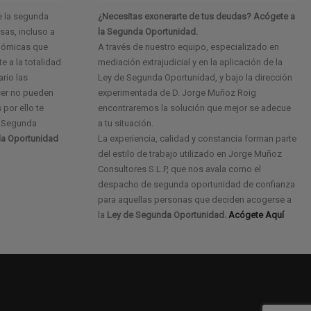
e la segunda
¿Necesitas exonerarte de tus deudas? Acógete a
as, incluso a
la Segunda Oportunidad.
onómicas que
A través de nuestro equipo, especializado en
e a la totalidad
mediación extrajudicial y en la aplicación de la
ario las
Ley de Segunda Oportunidad, y bajo la dirección
cer no pueden
experimentada de D. Jorge Muñoz Roig
 por ello te
encontraremos la solución que mejor se adecue
e Segunda
a tu situación.
a Oportunidad
La experiencia, calidad y constancia forman parte
del estilo de trabajo utilizado en Jorge Muñoz
Consultores S.L.P, que nos avala como el
despacho de segunda oportunidad de confianza
para aquellas personas que deciden acogerse a
la
Ley de Segunda Oportunidad.
Acógete Aquí