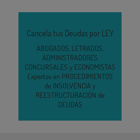
Cancela tus Deudas por LEY
ABOGADOS, LETRADOS,
ADMINISTRADORES
CONCURSALES y ECONOMISTAS
Expertos en PROCEDIMIENTOS
de INSOLVENCIA y
REESTRUCTURACIÓN de
DEUDAS