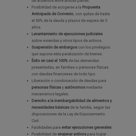
de acuerdos entre ambas partes.
Posibilidad de acogerse a la
Propuesta
Anticipada de Convenio
, con quitas de hasta
el 50% de la deuda y plazos de espera de 5
años.
Levantamiento de ejecuciones judiciales
sobre viviendas y otros tipos de activos.
Suspensión de embargos
con los privilegios
que supone esta paralización de bienes.
Éxito en casi el 100%
de las demandas
presentadas
,
en familias o personas físicas
con deudas financieras de todo tipo.
Liberación o condonación de deudas para
personas físicas
y
autónomos
mediante
mecanismos legales.
Derecho a la inembargabilidad de alimentos y
necesidades básicas
de la familia, según las
disposiciones de la Ley de Enjuiciamiento
Civil.
Facilidades para
evitar ejecuciones generales
.
Posibilidad de
enajenar activos
para lograr