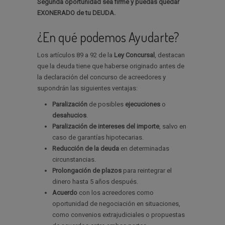
Segunda oportunidad sea firme y puedas quedar
EXONERADO de tu DEUDA.
¿En qué podemos Ayudarte?
Los artículos 89 a 92 de la
Ley Concursal
, destacan
que la deuda tiene que haberse originado antes de
la declaración del concurso de acreedores y
supondrán las siguientes ventajas:
Paralización
de posibles
ejecuciones
o
desahucios
.
Paralización de intereses del importe
, salvo en
caso de garantías hipotecarias.
Reducción de la deuda
en determinadas
circunstancias.
Prolongación de plazos
para reintegrar el
dinero hasta 5 años después.
Acuerdo
con los acreedores como
oportunidad de negociación en situaciones,
como convenios extrajudiciales o propuestas