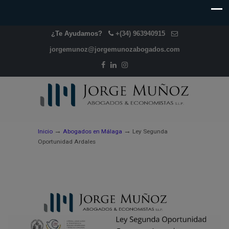
¿Te Ayudamos?
+(34) 963940915
jorgemunoz@jorgemunozabogados.com
→
→
Inicio
Abogados en Málaga
Ley Segunda
Oportunidad Ardales