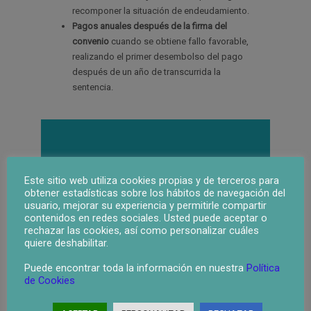
recomponer la situación de endeudamiento.
Pagos anuales después de la firma del
convenio
cuando se obtiene fallo favorable,
realizando el primer desembolso del pago
después de un año de transcurrida la
sentencia.
¿PODEMOS AYUDARLE?
Este sitio web utiliza cookies propias y de terceros para
CONSÚLTENOS
obtener estadísticas sobre los hábitos de navegación del
usuario, mejorar su experiencia y permitirle compartir
635 248 536
contenidos en redes sociales. Usted puede aceptar o
rechazar las cookies, así como personalizar cuáles
quiere deshabilitar.
Puede encontrar toda la información en nuestra
Política
Su Nombre
de Cookies
Provincia: