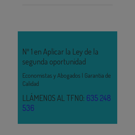
Nº 1 en Aplicar la Ley de la
segunda oportunidad
Economistas y Abogados | Garantia de
Calidad
LLÁMENOS AL TFNO:
635 248
536