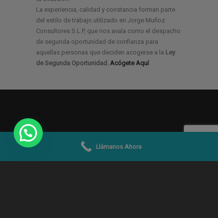
La experiencia, calidad y constancia forman parte
del estilo de trabajo utilizado en Jorge Muñoz
Consultores S.L.P, que nos avala como el despacho
de segunda oportunidad de confianza para
aquellas personas que deciden acogerse a la
Ley
de Segunda Oportunidad.
Acógete Aquí
Llámanos Ahora
© 2019 -2026
Jorge Muñoz Abogados y
Economistas SLP
|
Aviso Legal
|
Condiciones Uso
|
Política de Privacidad