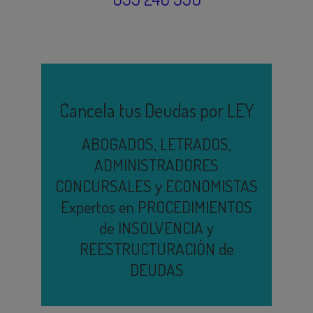
Cancela tus Deudas por LEY
ABOGADOS, LETRADOS,
ADMINISTRADORES
CONCURSALES y ECONOMISTAS
Expertos en PROCEDIMIENTOS
de INSOLVENCIA y
REESTRUCTURACIÓN de
DEUDAS