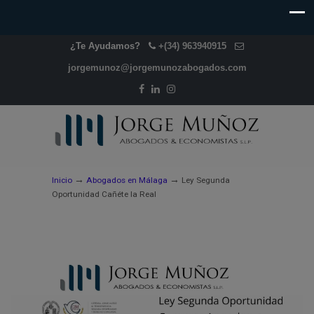
¿Te Ayudamos?
+(34) 963940915
jorgemunoz@jorgemunozabogados.com
→
→
Inicio
Abogados en Málaga
Ley Segunda
Oportunidad Cañéte la Real