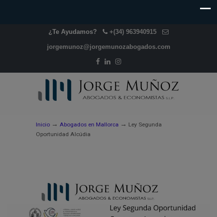
¿Te Ayudamos?
+(34) 963940915
jorgemunoz@jorgemunozabogados.com
→
→
Inicio
Abogados en Mallorca
Ley Segunda
Oportunidad Alcúdia