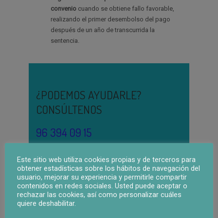
convenio
cuando se obtiene fallo favorable,
realizando el primer desembolso del pago
después de un año de transcurrida la
sentencia.
¿PODEMOS AYUDARLE?
CONSÚLTENOS
96 394 09 15
Este sitio web utiliza cookies propias y de terceros para
obtener estadísticas sobre los hábitos de navegación del
Su Nombre
usuario, mejorar su experiencia y permitirle compartir
contenidos en redes sociales. Usted puede aceptar o
rechazar las cookies, así como personalizar cuáles
Provincia:
quiere deshabilitar.