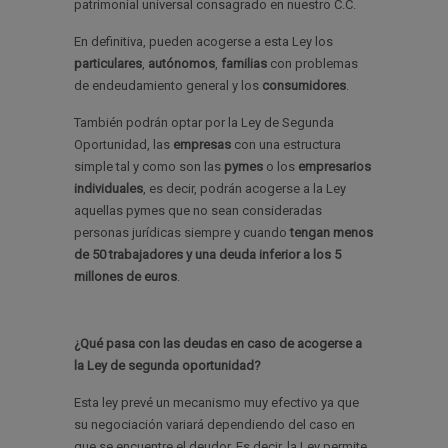
patrimonial universal consagrado en nuestro C.C.
En definitiva, pueden acogerse a esta Ley los
particulares
,
autónomos
,
familias
con problemas
de endeudamiento general y los
consumidores
.
También podrán optar por la Ley de Segunda
Oportunidad, las
empresas
con una estructura
simple tal y como son las
pymes
o los
empresarios
individuales
, es decir, podrán acogerse a la Ley
aquellas pymes que no sean consideradas
personas jurídicas siempre y cuando
tengan menos
de 50 trabajadores y una deuda inferior a los 5
millones de euros
.
¿Qué pasa con las deudas en caso de acogerse a
la Ley de segunda oportunidad?
Esta ley prevé un mecanismo muy efectivo ya que
su negociación variará dependiendo del caso en
que se encuentre el deudor. Es decir, la Ley permite