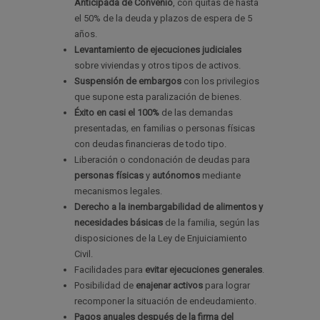
Anticipada de Convenio
, con quitas de hasta
el 50% de la deuda y plazos de espera de 5
años.
Levantamiento de ejecuciones judiciales
sobre viviendas y otros tipos de activos.
Suspensión de embargos
con los privilegios
que supone esta paralización de bienes.
Éxito en casi el 100%
de las demandas
presentadas
,
en familias o personas físicas
con deudas financieras de todo tipo.
Liberación o condonación de deudas para
personas físicas
y
autónomos
mediante
mecanismos legales.
Derecho a la inembargabilidad de alimentos y
necesidades básicas
de la familia, según las
disposiciones de la Ley de Enjuiciamiento
Civil.
Facilidades para
evitar ejecuciones generales
.
Posibilidad de
enajenar activos
para lograr
recomponer la situación de endeudamiento.
Pagos anuales después de la firma del