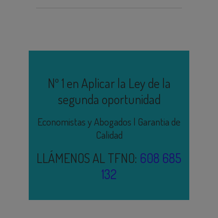
Nº 1 en Aplicar la Ley de la
segunda oportunidad
Economistas y Abogados | Garantia de
Calidad
LLÁMENOS AL TFNO:
608 685
132