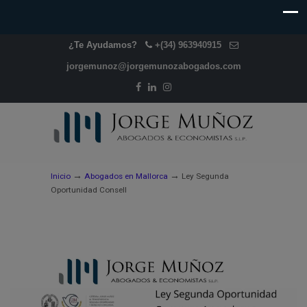
¿Te Ayudamos?
+(34) 963940915
jorgemunoz@jorgemunozabogados.com
→
→
Inicio
Abogados en Mallorca
Ley Segunda
Oportunidad Consell