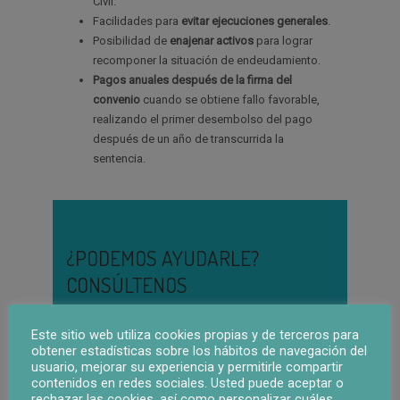
Civil.
Facilidades para
evitar ejecuciones generales
.
Posibilidad de
enajenar activos
para lograr
recomponer la situación de endeudamiento.
Pagos anuales después de la firma del
convenio
cuando se obtiene fallo favorable,
realizando el primer desembolso del pago
después de un año de transcurrida la
sentencia.
¿PODEMOS AYUDARLE?
CONSÚLTENOS
96 394 09 15
Este sitio web utiliza cookies propias y de terceros para
obtener estadísticas sobre los hábitos de navegación del
usuario, mejorar su experiencia y permitirle compartir
contenidos en redes sociales. Usted puede aceptar o
rechazar las cookies, así como personalizar cuáles