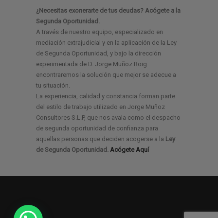
¿Necesitas exonerarte de tus deudas? Acógete a la
Segunda Oportunidad.
A través de nuestro equipo, especializado en
mediación extrajudicial y en la aplicación de la Ley
de Segunda Oportunidad, y bajo la dirección
experimentada de D. Jorge Muñoz Roig
encontraremos la solución que mejor se adecue a
tu situación.
La experiencia, calidad y constancia forman parte
del estilo de trabajo utilizado en Jorge Muñoz
Consultores S.L.P, que nos avala como el despacho
de segunda oportunidad de confianza para
aquellas personas que deciden acogerse a la
Ley
de Segunda Oportunidad.
Acógete Aquí