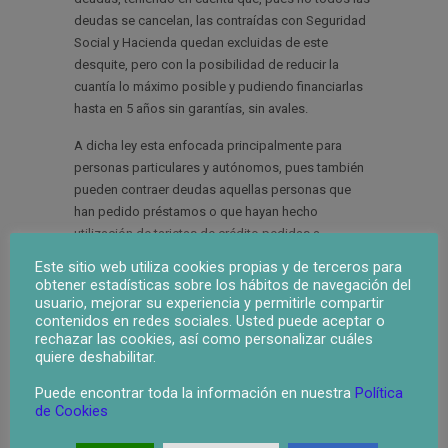
deudas se cancelan, las contraídas con Seguridad
Social y Hacienda quedan excluidas de este
desquite, pero con la posibilidad de reducir la
cuantía lo máximo posible y pudiendo financiarlas
hasta en 5 años sin garantías, sin avales.
A dicha ley esta enfocada principalmente para
personas particulares y autónomos, pues también
pueden contraer deudas aquellas personas que
han pedido préstamos o que hayan hecho
utilización de tarjetas de crédito pedidas a
diferentes entidades que “prestan” dicha cantidad
Este sitio web utiliza cookies propias y de terceros para
monetaria, pues todo el mundo tiene derecho a
obtener estadísticas sobre los hábitos de navegación del
poder empezar de cero y empezar una nueva vida.
usuario, mejorar su experiencia y permitirle compartir
contenidos en redes sociales. Usted puede aceptar o
rechazar las cookies, así como personalizar cuáles
quiere deshabilitar.
Al despacho de Jorge Muñoz Abogados nos han
llegado mas de 150 solicitudes de ciudadanos de
Puede encontrar toda la información en nuestra
Política
de Cookies
Tomares que debido a un cumulo de deudas
importante no puedan mas con la situación en la