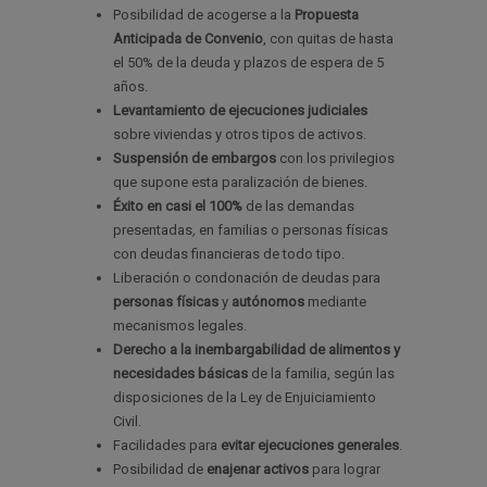
Posibilidad de acogerse a la
Propuesta
Anticipada de Convenio
, con quitas de hasta
el 50% de la deuda y plazos de espera de 5
años.
Levantamiento de ejecuciones judiciales
sobre viviendas y otros tipos de activos.
Suspensión de embargos
con los privilegios
que supone esta paralización de bienes.
Éxito en casi el 100%
de las demandas
presentadas
,
en familias o personas físicas
con deudas financieras de todo tipo.
Liberación o condonación de deudas para
personas físicas
y
autónomos
mediante
mecanismos legales.
Derecho a la inembargabilidad de alimentos y
necesidades básicas
de la familia, según las
disposiciones de la Ley de Enjuiciamiento
Civil.
Facilidades para
evitar ejecuciones generales
.
Posibilidad de
enajenar activos
para lograr