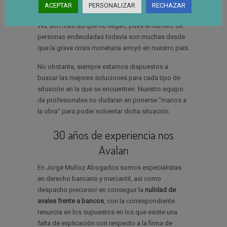
que se encuentran y necesitan de un desahogo
ACEPTAR
PERSONALIZAR
RECHAZAR
financiero inmediato y eficaz. Por desgracia, cada
vez son más las que no llegan, pues el número de
personas endeudadas todavía son muchas desde
que la grave crisis monetaria arroyó en nuestro país.
No obstante, siempre estamos dispuestos a
buscar las mejores soluciones para cada tipo de
situación en la que se encuentren. Nuestro equipo
de profesionales no dudaran en ponerse “manos a
la obra” para poder solventar dicha situación.
30 años de experiencia nos
Avalan
En Jorge Muñoz Abogados somos especialistas
en derecho bancario y mercantil, así como
despacho precursor en conseguir la
nulidad de
avales
frente a bancos
, con la correspondiente
renuncia en los supuestos en los que existe una
falta de explicación con respecto a la firma de