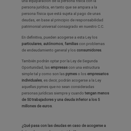
una equiparación de la persona física con la
persona jurídica, en tanto que se ampara a la
persona física que está sujeta al pago de unas
deudas, en base al principio de responsabilidad
patrimonial universal consagrado en nuestro C.C.
En definitiva, pueden acogerse a esta Ley los
particulares
,
autónomos
,
familias
con problemas
de endeudamiento general y los
consumidores
.
También podrán optar por la Ley de Segunda
Oportunidad, las
empresas
con una estructura
simple tal y como son las
pymes
o los
empresarios
individuales
, es decir, podrán acogerse a la Ley
aquellas pymes que no sean consideradas
personas jurídicas siempre y cuando
tengan menos
de 50 trabajadores y una deuda inferior a los 5
millones de euros
.
¿Qué pasa con las deudas en caso de acogerse a