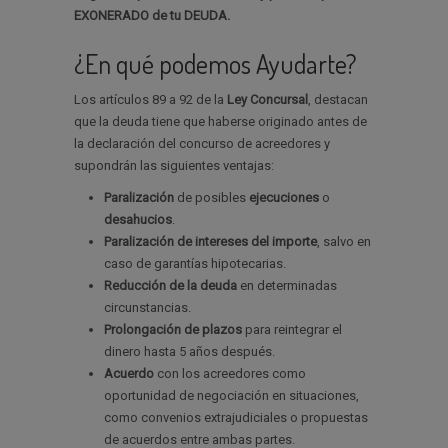
EXONERADO de tu DEUDA.
¿En qué podemos Ayudarte?
Los artículos 89 a 92 de la
Ley Concursal
, destacan
que la deuda tiene que haberse originado antes de
la declaración del concurso de acreedores y
supondrán las siguientes ventajas:
Paralización
de posibles
ejecuciones
o
desahucios
.
Paralización de intereses del importe
, salvo en
caso de garantías hipotecarias.
Reducción de la deuda
en determinadas
circunstancias.
Prolongación de plazos
para reintegrar el
dinero hasta 5 años después.
Acuerdo
con los acreedores como
oportunidad de negociación en situaciones,
como convenios extrajudiciales o propuestas
de acuerdos entre ambas partes.