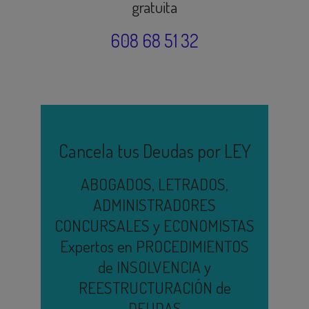
gratuita
608 68 51 32
Cancela tus Deudas por LEY
ABOGADOS, LETRADOS,
ADMINISTRADORES
CONCURSALES y ECONOMISTAS
Expertos en PROCEDIMIENTOS
de INSOLVENCIA y
REESTRUCTURACIÓN de
DEUDAS