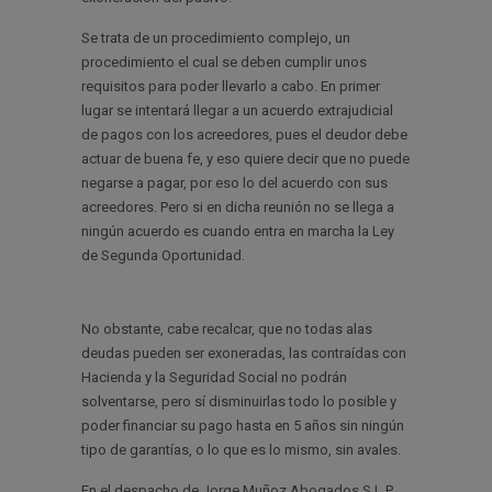
Se trata de un procedimiento complejo, un
procedimiento el cual se deben cumplir unos
requisitos para poder llevarlo a cabo. En primer
lugar se intentará llegar a un acuerdo extrajudicial
de pagos con los acreedores, pues el deudor debe
actuar de buena fe, y eso quiere decir que no puede
negarse a pagar, por eso lo del acuerdo con sus
acreedores. Pero si en dicha reunión no se llega a
ningún acuerdo es cuando entra en marcha la Ley
de Segunda Oportunidad.
No obstante, cabe recalcar, que no todas alas
deudas pueden ser exoneradas, las contraídas con
Hacienda y la Seguridad Social no podrán
solventarse, pero sí disminuirlas todo lo posible y
poder financiar su pago hasta en 5 años sin ningún
tipo de garantías, o lo que es lo mismo, sin avales.
En el despacho de Jorge Muñoz Abogados S.L.P.