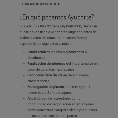
EXONERADO de tu DEUDA.
¿En qué podemos Ayudarte?
Los artículos 89 a 92 de la
Ley Concursal
, destacan
que la deuda tiene que haberse originado antes de
la declaración del concurso de acreedores y
supondrán las siguientes ventajas:
Paralización
de posibles
ejecuciones
o
desahucios
.
Paralización de intereses del importe
, salvo en
caso de garantías hipotecarias.
Reducción de la deuda
en determinadas
circunstancias.
Prolongación de plazos
para reintegrar el
dinero hasta 5 años después.
Acuerdo
con los acreedores como
oportunidad de negociación en situaciones,
como convenios extrajudiciales o propuestas
de acuerdos entre ambas partes.