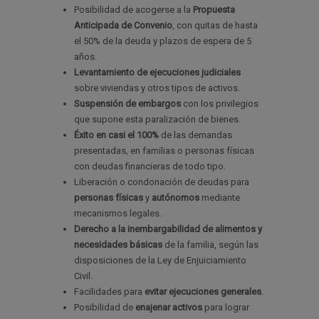
Posibilidad de acogerse a la
Propuesta
Anticipada de Convenio
, con quitas de hasta
el 50% de la deuda y plazos de espera de 5
años.
Levantamiento de ejecuciones judiciales
sobre viviendas y otros tipos de activos.
Suspensión de embargos
con los privilegios
que supone esta paralización de bienes.
Éxito en casi el 100%
de las demandas
presentadas
,
en familias o personas físicas
con deudas financieras de todo tipo.
Liberación o condonación de deudas para
personas físicas
y
autónomos
mediante
mecanismos legales.
Derecho a la inembargabilidad de alimentos y
necesidades básicas
de la familia, según las
disposiciones de la Ley de Enjuiciamiento
Civil.
Facilidades para
evitar ejecuciones generales
.
Posibilidad de
enajenar activos
para lograr