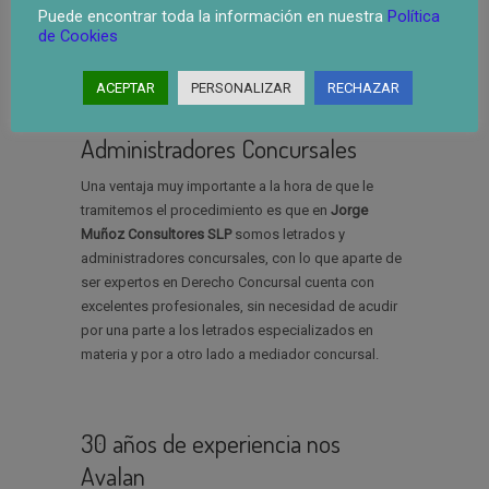
Puede encontrar toda la información en nuestra
Política
pago mensual que el deudor pueda asumir durante
de Cookies
un máximo de 5 años quedando después
exonerada o perdonada la deuda restante.
ACEPTAR
PERSONALIZAR
RECHAZAR
Somos Letrados y
Administradores Concursales
Una ventaja muy importante a la hora de que le
tramitemos el procedimiento es que en
Jorge
Muñoz Consultores SLP
somos letrados y
administradores concursales, con lo que aparte de
ser expertos en Derecho Concursal cuenta con
excelentes profesionales, sin necesidad de acudir
por una parte a los letrados especializados en
materia y por a otro lado a mediador concursal.
30 años de experiencia nos
Avalan