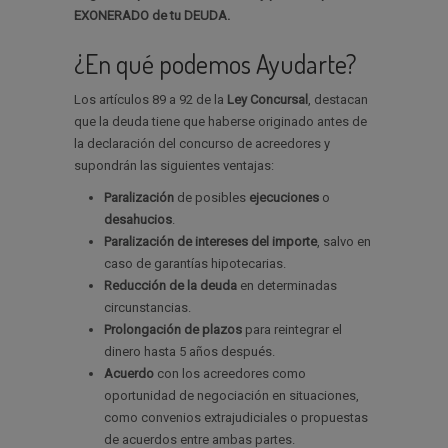
EXONERADO de tu DEUDA.
¿En qué podemos Ayudarte?
Los artículos 89 a 92 de la
Ley Concursal
, destacan
que la deuda tiene que haberse originado antes de
la declaración del concurso de acreedores y
supondrán las siguientes ventajas:
Paralización
de posibles
ejecuciones
o
desahucios
.
Paralización de intereses del importe
, salvo en
caso de garantías hipotecarias.
Reducción de la deuda
en determinadas
circunstancias.
Prolongación de plazos
para reintegrar el
dinero hasta 5 años después.
Acuerdo
con los acreedores como
oportunidad de negociación en situaciones,
como convenios extrajudiciales o propuestas
de acuerdos entre ambas partes.