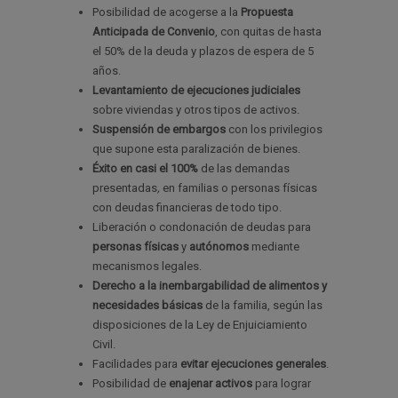
Posibilidad de acogerse a la
Propuesta
Anticipada de Convenio
, con quitas de hasta
el 50% de la deuda y plazos de espera de 5
años.
Levantamiento de ejecuciones judiciales
sobre viviendas y otros tipos de activos.
Suspensión de embargos
con los privilegios
que supone esta paralización de bienes.
Éxito en casi el 100%
de las demandas
presentadas
,
en familias o personas físicas
con deudas financieras de todo tipo.
Liberación o condonación de deudas para
personas físicas
y
autónomos
mediante
mecanismos legales.
Derecho a la inembargabilidad de alimentos y
necesidades básicas
de la familia, según las
disposiciones de la Ley de Enjuiciamiento
Civil.
Facilidades para
evitar ejecuciones generales
.
Posibilidad de
enajenar activos
para lograr