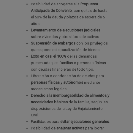
Posibilidad de acogerse a la
Propuesta
Anticipada de Convenio
, con quitas de hasta
el 50% de la deuda y plazos de espera de 5
años.
Levantamiento de ejecuciones judiciales
sobre viviendas y otros tipos de activos.
Suspensión de embargos
con los privilegios
que supone esta paralización de bienes.
Éxito en casi el 100%
de las demandas
presentadas
,
en familias o personas físicas
con deudas financieras de todo tipo.
Liberación o condonación de deudas para
personas físicas
y
autónomos
mediante
mecanismos legales.
Derecho a la inembargabilidad de alimentos y
necesidades básicas
de la familia, según las
disposiciones de la Ley de Enjuiciamiento
Civil.
Facilidades para
evitar ejecuciones generales
.
Posibilidad de
enajenar activos
para lograr