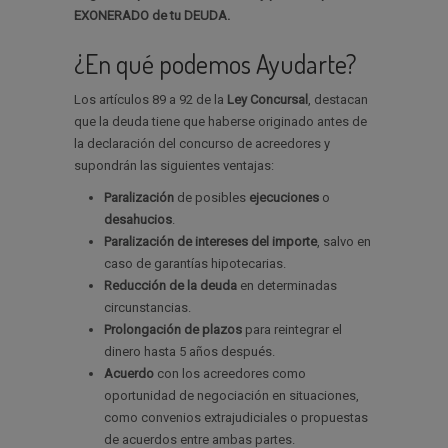
EXONERADO de tu DEUDA.
¿En qué podemos Ayudarte?
Los artículos 89 a 92 de la
Ley Concursal
, destacan
que la deuda tiene que haberse originado antes de
la declaración del concurso de acreedores y
supondrán las siguientes ventajas:
Paralización
de posibles
ejecuciones
o
desahucios
.
Paralización de intereses del importe
, salvo en
caso de garantías hipotecarias.
Reducción de la deuda
en determinadas
circunstancias.
Prolongación de plazos
para reintegrar el
dinero hasta 5 años después.
Acuerdo
con los acreedores como
oportunidad de negociación en situaciones,
como convenios extrajudiciales o propuestas
de acuerdos entre ambas partes.