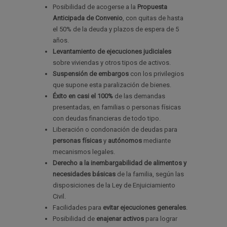
Posibilidad de acogerse a la
Propuesta
Anticipada de Convenio
, con quitas de hasta
el 50% de la deuda y plazos de espera de 5
años.
Levantamiento de ejecuciones judiciales
sobre viviendas y otros tipos de activos.
Suspensión de embargos
con los privilegios
que supone esta paralización de bienes.
Éxito en casi el 100%
de las demandas
presentadas
,
en familias o personas físicas
con deudas financieras de todo tipo.
Liberación o condonación de deudas para
personas físicas
y
autónomos
mediante
mecanismos legales.
Derecho a la inembargabilidad de alimentos y
necesidades básicas
de la familia, según las
disposiciones de la Ley de Enjuiciamiento
Civil.
Facilidades para
evitar ejecuciones generales
.
Posibilidad de
enajenar activos
para lograr