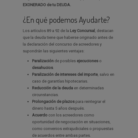
EXONERADO de tu DEUDA.
¿En qué podemos Ayudarte?
Los artículos 89 a 92 de la
Ley Concursal
, destacan
que la deuda tiene que haberse originado antes de
la declaración del concurso de acreedores y
supondrán las siguientes ventajas:
Paralización
de posibles
ejecuciones
o
desahucios
.
Paralización de intereses del importe
, salvo en
caso de garantías hipotecarias.
Reducción de la deuda
en determinadas
circunstancias.
Prolongación de plazos
para reintegrar el
dinero hasta 5 años después.
Acuerdo
con los acreedores como
oportunidad de negociación en situaciones,
como convenios extrajudiciales o propuestas
de acuerdos entre ambas partes.