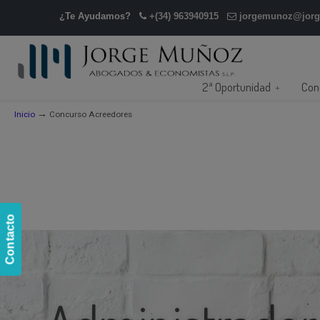
¿Te Ayudamos?
+(34) 963940915
jorgemunoz@jor
2ª Oportunidad
Con
→
Inicio
Concurso Acreedores
Contacto