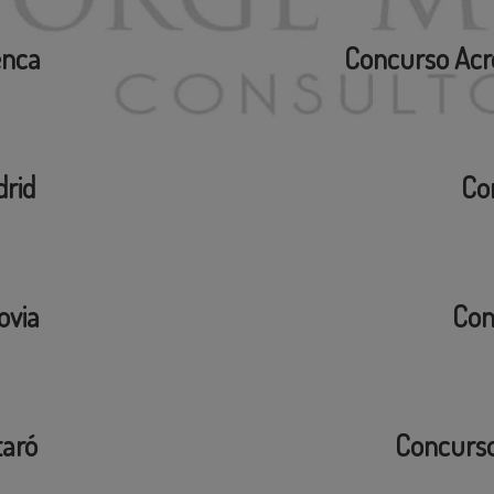
enca
Concurso Acr
rid
Co
ovia
Con
taró
Concurso