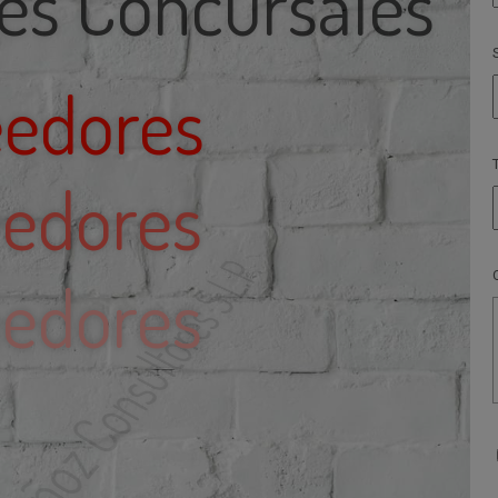
eedores
eedores
e Muñoz Consultores S.L.P.