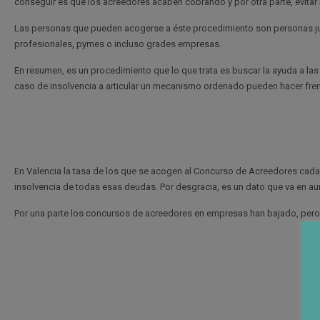
conseguir es que los acreedores acaben cobrando y por otra parte, evitar l
Las personas que pueden acogerse a éste procedimiento son personas ju
profesionales, pymes o incluso grades empresas.
En resumen, es un procedimiento que lo que trata es buscar la ayuda a 
caso de insolvencia a articular un mecanismo ordenado pueden hacer fre
En Valencia la tasa de los que se acogen al Concurso de Acreedores cada 
insolvencia de todas esas deudas. Por desgracia, es un dato que va en aum
Por una parte los concursos de acreedores en empresas han bajado, pero p