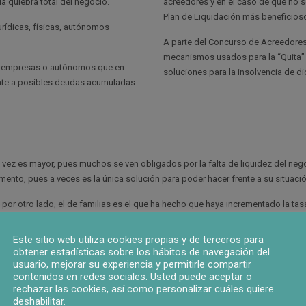
a quiebra total del negocio.
acreedores y en el caso de que no 
Plan de Liquidación más beneficioso
rídicas, físicas, autónomos
A parte del Concurso de Acreedores
mecanismos usados para la “Quita”
las empresas o autónomos que en
soluciones para la insolvencia de d
nte a posibles deudas acumuladas.
vez es mayor, pues muchos se ven obligados por la falta de liquidez del nego
ento, pues a veces es la única solución para poder hacer frente a su situació
or otro lado, el de familias es el que ha hecho que haya incrementado la tas
Este sitio web utiliza cookies propias y de terceros para
obtener estadísticas sobre los hábitos de navegación del
usuario, mejorar su experiencia y permitirle compartir
contenidos en redes sociales. Usted puede aceptar o
rechazar las cookies, así como personalizar cuáles quiere
deshabilitar.