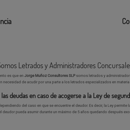
ncia
Co
Somos Letrados y Administradores Concursale
iento es que en
Jorge Muñoz Consultores SLP
somos letrados y administrador
n necesidad de acudir por una parte a los letrados especializados en materia
las deudas en caso de acogerse a la Ley de segun
ependiendo del caso en que se encuentre el deudor. Es decir, la Ley permite l
l deudor pueda asumir durante un máximo de 5 años quedando después exon