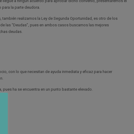
se llegue a ningún acuerdo para aprobar dicho convenio, presentaremos el
 para la parte deudora.
, también realizamos la Ley de Segunda Oportunidad, es otro de los
 de las “Deudas”, pues en ambos casos buscamos las mejores
ichas deudas.
cio, con lo que necesitan de ayuda inmediata y eficaz para hacer
n.
a, pues ha se encuentra en un punto bastante elevado.