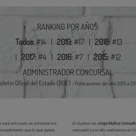
RANKING POR AÑOS:
Todos:
#14
|
2019:
#17
|
2018:
#13
|
2017:
#4
|
2016:
#7
|
2015:
#12
ADMINISTRADOR CONCURSAL
oletín Oficial del Estado (BOE)
– Publicaciones del año 2015 a 20
 está enfocado en solventar los
El objetivo de
Jorge Muñoz Consultor
rocedimiento que lo que quiere
mercantil y por ello realizamos un 