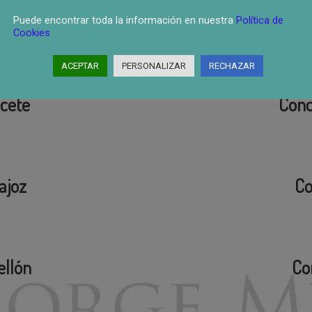
oruña
Con
Puede encontrar toda la información en nuestra
Política de
Cookies
ACEPTAR
PERSONALIZAR
RECHAZAR
cete
Conc
ajoz
Co
ellón
Co