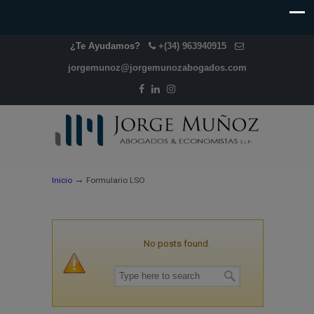
¿Te Ayudamos?
+(34) 963940915
jorgemunoz@jorgemunozabogados.com
→
Inicio
Formulario LSO
No posts found.