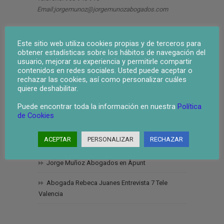
Email:jorgemunoz@jorgemunozabogados.com
Ultimas Noticias
Este sitio web utiliza cookies propias y de terceros para
obtener estadísticas sobre los hábitos de navegación del
Un mensaje de agradecimiento y compromiso
usuario, mejorar su experiencia y permitirle compartir
contenidos en redes sociales. Usted puede aceptar o
en estas fechas navideñas
rechazar las cookies, así como personalizar cuáles
quiere deshabilitar.
2026: Nuevos horizontes para la abogacía y la
economía
Puede encontrar toda la información en nuestra
Política
de Cookies
I Curso de experto en Derecho, Administración
Concursal y Reestructuraciones a la luz del nuevo
ACEPTAR
PERSONALIZAR
RECHAZAR
Texto Refundido de la Ley Concursal.
Jorge Muñoz Abogados en Àpunt
Abogada Rebeca Juanes Entrevista 7 Tele
Valencia