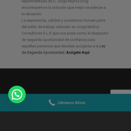
experimentada de D. Jorge Muñoz Roig
encontraremos la solución que mejor se adecue a
tu situación.
La experiencia, calidad y constancia forman parte
del estilo de trabajo utilizado en Jorge Muñoz
Consultores S.L.P, que nos avala como el despacho
de segunda oportunidad de confianza para
aquellas personas que deciden acogerse a la
Ley
de Segunda Oportunidad.
Acógete Aquí
Llámanos Ahora
© 2019 -2026
Jorge Muñoz Abogados y
Economistas SLP
|
Aviso Legal
|
Condiciones Uso
|