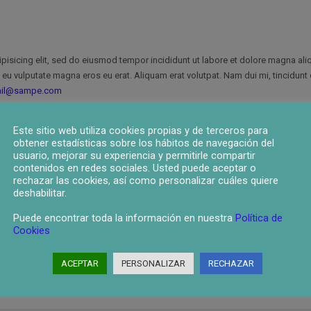
pisicing elit, sed do eiusmod tempor incididunt ut labore et dolore magna aliq
eu vulputate magna eros eu erat. Aliquam erat volutpat. Nam dui mi, tincidunt q
ail@sampe.com
55-1234
Este sitio web utiliza cookies propias y de terceros para
obtener estadísticas sobre los hábitos de navegación del
usuario, mejorar su experiencia y permitirle compartir
contenidos en redes sociales. Usted puede aceptar o
rechazar las cookies, así como personalizar cuáles quiere
deshabilitar.
Puede encontrar toda la información en nuestra
Política de
pisicing elit, sed do eiusmod tempor incididunt ut labore et dolore magna aliq
Cookies
eu vulputate magna eros eu erat. Aliquam erat volutpat. Nam dui mi, tincidunt q
ail@sampe.com
ACEPTAR
PERSONALIZAR
RECHAZAR
55-1234