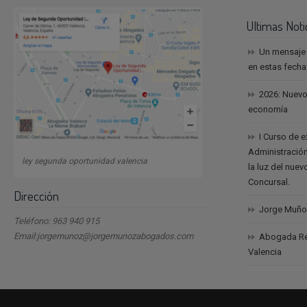
Ultimas Noti
Un mensaje
en estas fech
2026: Nuevo
economía
I Curso de 
Administración
ley segunda oportunidad valencia
la luz del nue
Concursal.
Dirección
Jorge Muño
Teléfono: 963 940 915
Email:jorgemunoz@jorgemunozabogados.com
Abogada Reb
Valencia