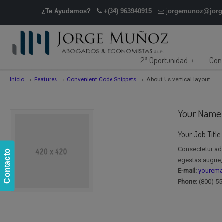
¿Te Ayudamos?
+(34) 963940915
jorgemunoz@jor
2ª Oportunidad
Con
→
→
→
Inicio
Features
Convenient Code Snippets
About Us vertical layout
Your Name
Your Job Title
Consectetur adi
Contacto
egestas augue, 
E-mail:
yourem
Phone:
(800) 5