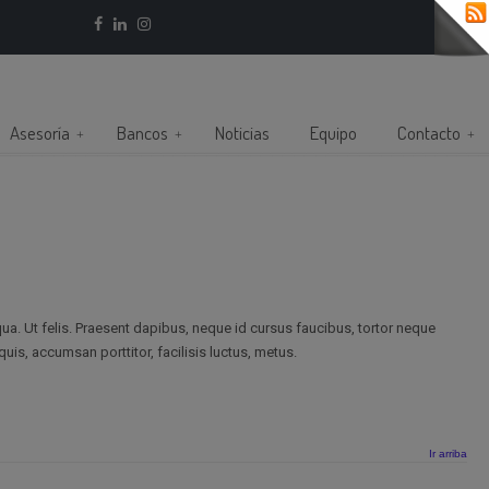
Asesoría
Bancos
Noticias
Equipo
Contacto
ua. Ut felis. Praesent dapibus, neque id cursus faucibus, tortor neque
uis, accumsan porttitor, facilisis luctus, metus.
Ir arriba