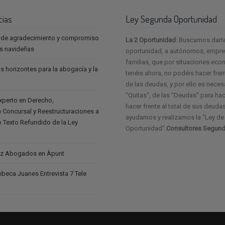
cias
Ley Segunda Oportunidad
 de agradecimiento y compromiso
La 2 Oportunidad
: Buscamos dart
as navideñas
oportunidad, a autónomos, empres
familias, que por situaciones ec
s horizontes para la abogacía y la
tenéis ahora, no podéis hacer frent
de las deudas, y por ello es neces
“Quitas“, de las “Deudas” para ha
experto en Derecho,
hacer frente al total de sus deudas
 Concursal y Reestructuraciones a
ayudamos y realizamos la “Ley d
vo Texto Refundido de la Ley
Oportunidad”.
Consultores Segund
z Abogados en Àpunt
eca Juanes Entrevista 7 Tele