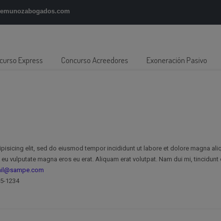
gemunozabogados.com
curso Express
Concurso Acreedores
Exoneración Pasivo
pisicing elit, sed do eiusmod tempor incididunt ut labore et dolore magna aliq
eu vulputate magna eros eu erat. Aliquam erat volutpat. Nam dui mi, tincidunt q
ail@sampe.com
55-1234