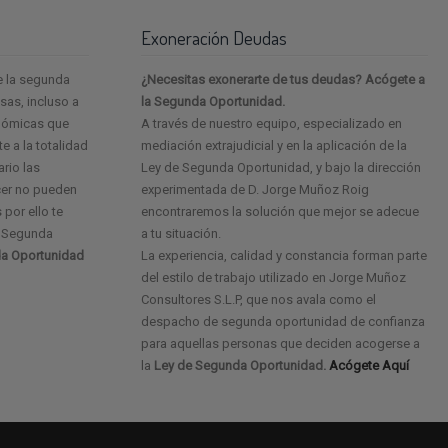
Exoneración Deudas
e la segunda
¿Necesitas exonerarte de tus deudas? Acógete a
as, incluso a
la Segunda Oportunidad.
onómicas que
A través de nuestro equipo, especializado en
e a la totalidad
mediación extrajudicial y en la aplicación de la
ario las
Ley de Segunda Oportunidad, y bajo la dirección
cer no pueden
experimentada de D. Jorge Muñoz Roig
 por ello te
encontraremos la solución que mejor se adecue
e Segunda
a tu situación.
a Oportunidad
La experiencia, calidad y constancia forman parte
del estilo de trabajo utilizado en Jorge Muñoz
Consultores S.L.P, que nos avala como el
despacho de segunda oportunidad de confianza
para aquellas personas que deciden acogerse a
la
Ley de Segunda Oportunidad.
Acógete Aquí