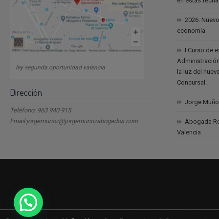
en estas fech
2026: Nuevo
economía
I Curso de 
Administración
ley segunda oportunidad valencia
la luz del nue
Concursal.
Dirección
Jorge Muño
Teléfono: 963 940 915
Email:jorgemunoz@jorgemunozabogados.com
Abogada Reb
Valencia