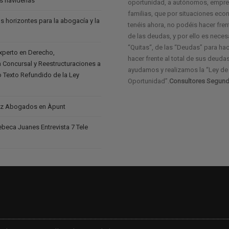
as navideñas
oportunidad, a autónomos, empres
familias, que por situaciones ec
s horizontes para la abogacía y la
tenéis ahora, no podéis hacer frent
de las deudas, y por ello es neces
“Quitas“, de las “Deudas” para ha
experto en Derecho,
hacer frente al total de sus deudas
 Concursal y Reestructuraciones a
ayudamos y realizamos la “Ley d
vo Texto Refundido de la Ley
Oportunidad”.
Consultores Segund
z Abogados en Àpunt
eca Juanes Entrevista 7 Tele