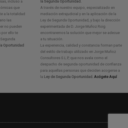
as, incluso a
la Segunda Oportunidad.
onómicas que
A través de nuestro equipo, especializado en
e a la totalidad
mediación extrajudicial y en la aplicación de la
ario las
Ley de Segunda Oportunidad, y bajo la dirección
cer no pueden
experimentada de D. Jorge Muñoz Roig
 por ello te
encontraremos la solución que mejor se adecue
e Segunda
a tu situación.
a Oportunidad
La experiencia, calidad y constancia forman parte
del estilo de trabajo utilizado en Jorge Muñoz
Consultores S.L.P, que nos avala como el
despacho de segunda oportunidad de confianza
para aquellas personas que deciden acogerse a
la
Ley de Segunda Oportunidad.
Acógete Aquí