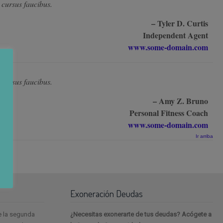
 cursus faucibus.
– Tyler D. Curtis
Independent Agent
www.some-domain.com
 cursus faucibus.
– Amy Z. Bruno
Personal Fitness Coach
www.some-domain.com
Ir arriba
Exoneración Deudas
e la segunda
¿Necesitas exonerarte de tus deudas? Acógete a