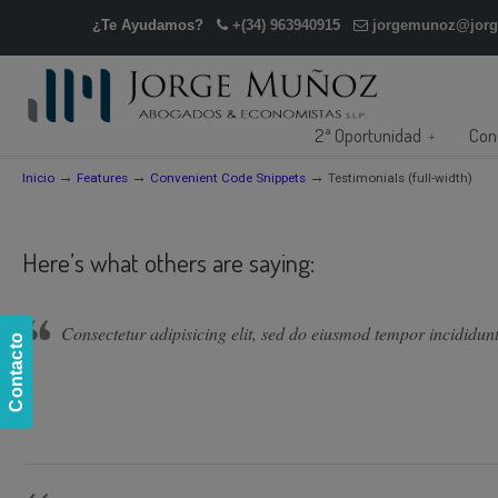
¿Te Ayudamos?
+(34) 963940915
jorgemunoz@jor
2ª Oportunidad
Con
→
→
→
Inicio
Features
Convenient Code Snippets
Testimonials (full-width)
Here’s what others are saying:
Consectetur adipisicing elit, sed do eiusmod tempor incididunt
Contacto