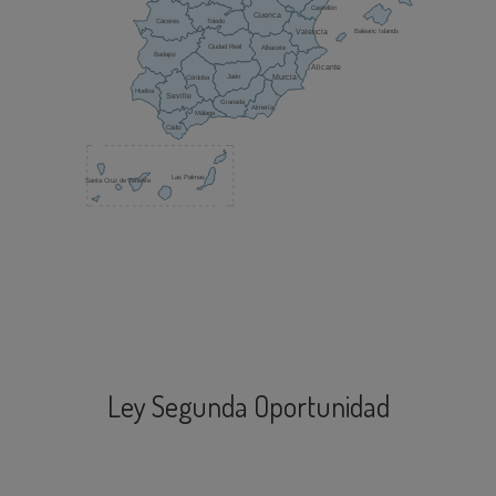
Castellón
Cuenca
Toledo
Cáceres
Balearic Islands
Valencia
Ciudad Real
Albacete
Badajoz
Alicante
Murcia
Jaén
Córdoba
Huelva
Seville
Granada
Almería
Málaga
Cádiz
Las Palmas
Santa Cruz de Tenerife
Ley Segunda Oportunidad