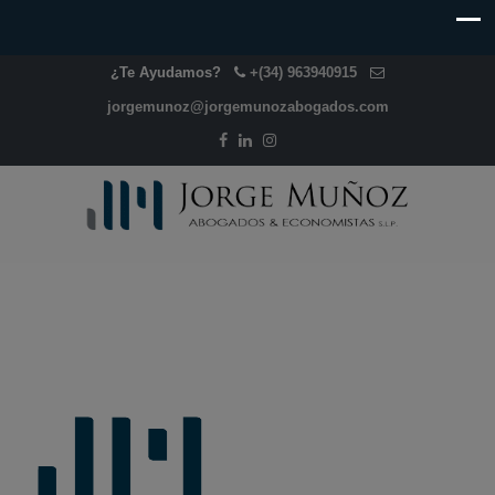
¿Te Ayudamos?
+(34) 963940915
jorgemunoz@jorgemunozabogados.com
+Seguridad