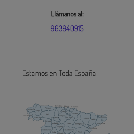
Llámanos al:
963940915
Estamos en Toda España
Cantabria
Biscay
Gipuzkoa
Asturias
A Coruña
Lugo
Álava
Navarre
León
Burgos
Pontevedra
Girona
La Rioja
Ourense
Palencia
Huesca
Lleida
Zamora
Valladolid
Soria
Barcelona
Zaragoza
Segovia
Tarragona
Salamanca
Guadalajara
Teruel
Ávila
Madrid