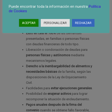
el 50% de la deuda y plazos de espera de 5
años.
Puede encontrar toda la información en nuestra
Política
de Cookies
Levantamiento de ejecuciones judiciales
sobre viviendas y otros tipos de activos.
Suspensión de embargos
con los privilegios
ACEPTAR
PERSONALIZAR
RECHAZAR
que supone esta paralización de bienes.
Éxito en casi el 100%
de las demandas
presentadas
,
en familias o personas físicas
con deudas financieras de todo tipo.
Liberación o condonación de deudas para
personas físicas
y
autónomos
mediante
mecanismos legales.
Derecho a la inembargabilidad de alimentos y
necesidades básicas
de la familia, según las
disposiciones de la Ley de Enjuiciamiento
Civil.
Facilidades para
evitar ejecuciones generales
.
Posibilidad de
enajenar activos
para lograr
recomponer la situación de endeudamiento.
Pagos anuales después de la firma del
convenio
cuando se obtiene fallo favorable,