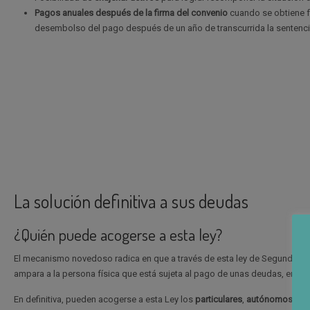
Pagos anuales después de la firma del convenio
cuando se obtiene fa
desembolso del pago después de un año de transcurrida la sentenci
La solución definitiva a sus deudas
¿Quién puede acogerse a esta ley?
El mecanismo novedoso radica en que a través de esta ley de Segunda O
ampara a la persona física que está sujeta al pago de unas deudas, en bas
En definitiva, pueden acogerse a esta Ley los
particulares
,
autónomos
,
fam