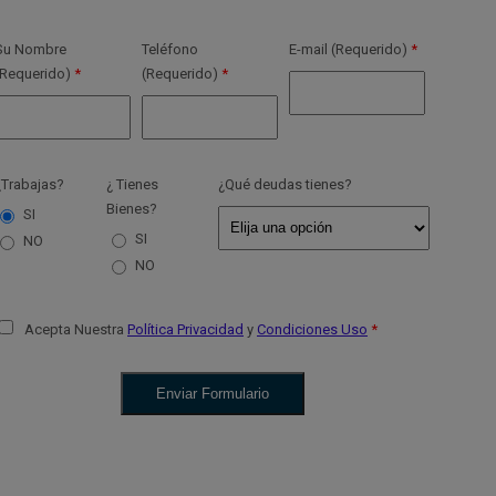
Su Nombre
Teléfono
E-mail (Requerido)
(Requerido)
(Requerido)
¿Trabajas?
¿ Tienes
¿Qué deudas tienes?
Bienes?
SI
SI
NO
NO
Acepta Nuestra
Política Privacidad
y
Condiciones Uso