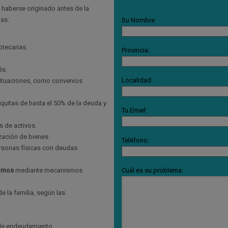
 haberse originado antes de la
jas:
Su Nombre
otecarias.
Provincia:
és.
Localidad:
ituaciones, como convenios
 quitas de hasta el 50% de la deuda y
Tu Email:
s de activos.
zación de bienes.
Teléfono:
ersonas físicas con deudas
omos
mediante mecanismos
Cuál es su problema:
e la familia, según las
 de endeudamiento.