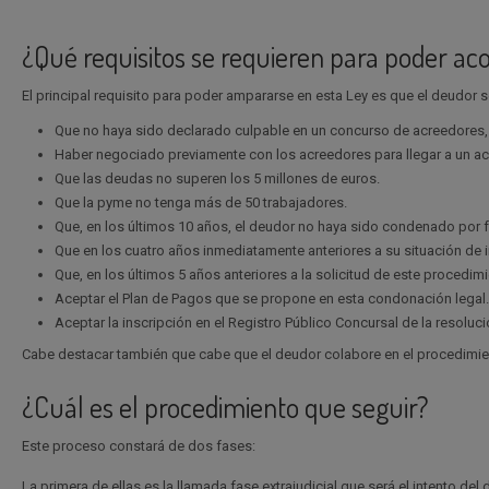
¿Qué requisitos se requieren para poder a
El principal requisito para poder ampararse en esta Ley es que el deudor
Que no haya sido declarado culpable en un concurso de acreedores, o
Haber negociado previamente con los acreedores para llegar a un acu
Que las deudas no superen los 5 millones de euros.
Que la pyme no tenga más de 50 trabajadores.
Que, en los últimos 10 años, el deudor no haya sido condenado por 
Que en los cuatro años inmediatamente anteriores a su situación de
Que, en los últimos 5 años anteriores a la solicitud de este procedi
Aceptar el Plan de Pagos que se propone en esta condonación legal.
Aceptar la inscripción en el Registro Público Concursal de la resoluci
Cabe destacar también que cabe que el deudor colabore en el procedimie
¿Cuál es el procedimiento que seguir?
Este proceso constará de dos fases:
La primera de ellas es la llamada
fase extrajudicial
que será el intento de