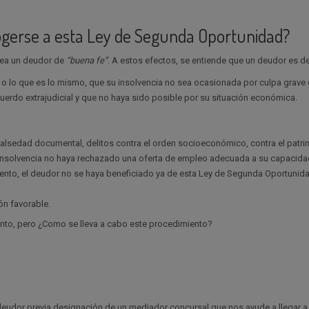
cogerse a esta Ley de Segunda Oportunidad?
 sea un deudor de
“buena fe”
. A estos efectos, se entiende que un deudor es d
 lo que es lo mismo, que su insolvencia no sea ocasionada por culpa grave o
erdo extrajudicial y que no haya sido posible por su situación económica.
falsedad documental, delitos contra el orden socioeconómico, contra el patri
 insolvencia no haya rechazado una oferta de empleo adecuada a su capacida
miento, el deudor no se haya beneficiado ya de esta Ley de Segunda Oportunid
ón favorable.
nto, pero ¿Como se lleva a cabo este procedimiento?
l deudor previa designación de un mediador concursal que nos ayude a llegar