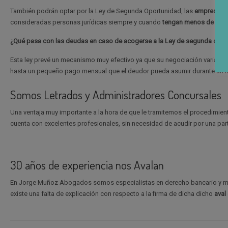
También podrán optar por la Ley de Segunda Oportunidad, las
empresas
c
consideradas personas jurídicas siempre y cuando
tengan menos de 50 tr
¿Qué pasa con las deudas en caso de acogerse a la Ley de segunda opo
Esta ley prevé un mecanismo muy efectivo ya que su negociación variará d
hasta un pequeño pago mensual que el deudor pueda asumir durante un 
Somos Letrados y Administradores Concursales
Una ventaja muy importante a la hora de que le tramitemos el procedimie
cuenta con excelentes profesionales, sin necesidad de acudir por una part
30 años de experiencia nos Avalan
En Jorge Muñoz Abogados somos especialistas en derecho bancario y me
existe una falta de explicación con respecto a la firma de dicha dicho
aval