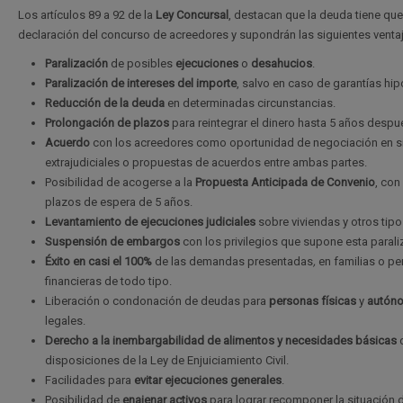
Los artículos 89 a 92 de la
Ley Concursal
, destacan que la deuda tiene que
declaración del concurso de acreedores y supondrán las siguientes venta
Paralización
de posibles
ejecuciones
o
desahucios
.
Paralización de intereses del importe
, salvo en caso de garantías hip
Reducción de la deuda
en determinadas circunstancias.
Prolongación de plazos
para reintegrar el dinero hasta 5 años despu
Acuerdo
con los acreedores como oportunidad de negociación en s
extrajudiciales o propuestas de acuerdos entre ambas partes.
Posibilidad de acogerse a la
Propuesta Anticipada de Convenio
, con
plazos de espera de 5 años.
Levantamiento de ejecuciones judiciales
sobre viviendas y otros tipo
Suspensión de embargos
con los privilegios que supone esta parali
Éxito en casi el 100%
de las demandas presentadas
,
en familias o p
financieras de todo tipo.
Liberación o condonación de deudas para
personas físicas
y
autón
legales.
Derecho a la inembargabilidad de alimentos y necesidades básicas
d
disposiciones de la Ley de Enjuiciamiento Civil.
Facilidades para
evitar ejecuciones generales
.
Posibilidad de
enajenar activos
para lograr recomponer la situación