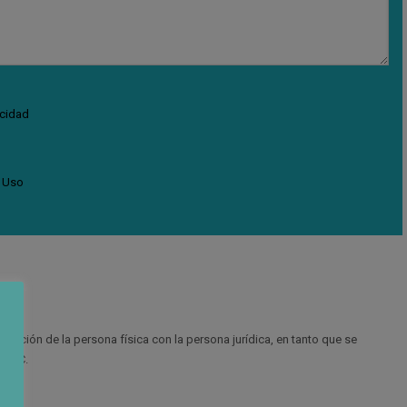
acidad
 Uso
aración de la persona física con la persona jurídica, en tanto que se
o C.C.