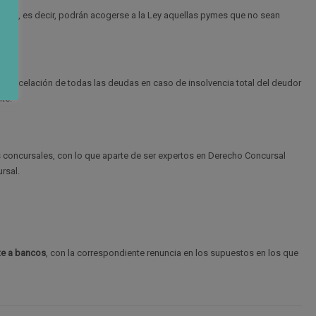
uales
, es decir, podrán acogerse a la Ley aquellas pymes que no sean
a cancelación de todas las deudas en caso de insolvencia total del deudor
te.
 concursales, con lo que aparte de ser expertos en Derecho Concursal
rsal.
te a bancos
, con la correspondiente renuncia en los supuestos en los que