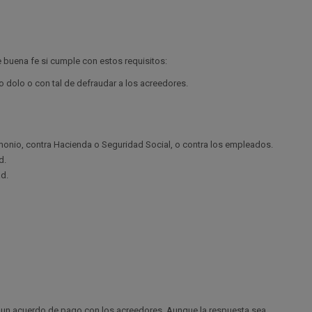
e buena fe si cumple con estos requisitos:
 dolo o con tal de defraudar a los acreedores.
monio, contra Hacienda o Seguridad Social, o contra los empleados.
d.
ad.
 a un acuerdo de pago con los acreedores. Aunque la respuesta sea