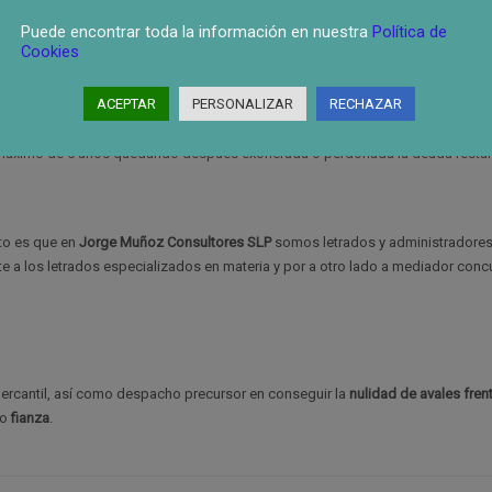
on una estructura simple tal y como son las
pymes
o los
empresarios individ
Puede encontrar toda la información en nuestra
Política de
abajadores y una deuda inferior a los 5 millones de euros
.
Cookies
rtunidad?
ACEPTAR
PERSONALIZAR
RECHAZAR
ependiendo del caso en que se encuentre el deudor. Es decir, la Ley permite l
máximo de 5 años quedando después exonerada o perdonada la deuda restan
nto es que en
Jorge Muñoz Consultores SLP
somos letrados y administradores
e a los letrados especializados en materia y por a otro lado a mediador concu
rcantil, así como despacho precursor en conseguir la
nulidad de avales
fren
o
fianza
.