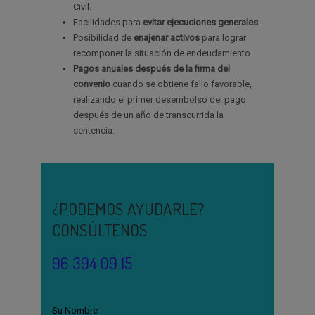
Civil.
Facilidades para
evitar ejecuciones generales
.
Posibilidad de
enajenar activos
para lograr
recomponer la situación de endeudamiento.
Pagos anuales después de la firma del
convenio
cuando se obtiene fallo favorable,
realizando el primer desembolso del pago
después de un año de transcurrida la
sentencia.
¿PODEMOS AYUDARLE?
CONSÚLTENOS
96 394 09 15
Su Nombre