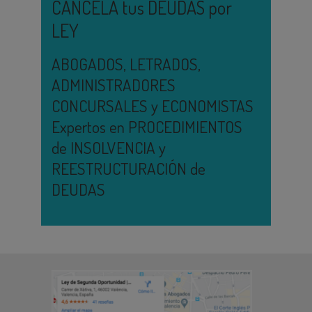
CANCELA tus DEUDAS por
LEY
ABOGADOS, LETRADOS,
ADMINISTRADORES
CONCURSALES y ECONOMISTAS
Expertos en PROCEDIMIENTOS
de INSOLVENCIA y
REESTRUCTURACIÓN de
DEUDAS