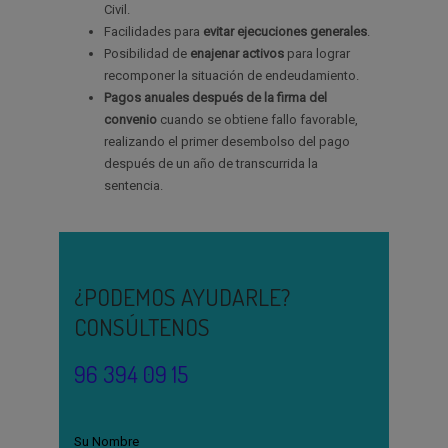
Civil.
Facilidades para
evitar ejecuciones generales
.
Posibilidad de
enajenar activos
para lograr
recomponer la situación de endeudamiento.
Pagos anuales después de la firma del
convenio
cuando se obtiene fallo favorable,
realizando el primer desembolso del pago
después de un año de transcurrida la
sentencia.
¿PODEMOS AYUDARLE?
CONSÚLTENOS
96 394 09 15
Su Nombre