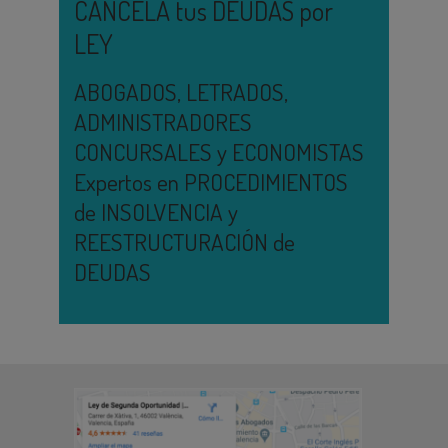
CANCELA tus DEUDAS por
LEY
ABOGADOS, LETRADOS,
ADMINISTRADORES
CONCURSALES y ECONOMISTAS
Expertos en PROCEDIMIENTOS
de INSOLVENCIA y
REESTRUCTURACIÓN de
DEUDAS