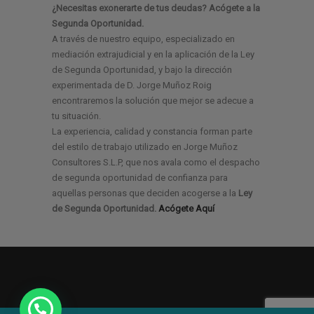
¿Necesitas exonerarte de tus deudas? Acógete a la
Segunda Oportunidad.
A través de nuestro equipo, especializado en
mediación extrajudicial y en la aplicación de la Ley
de Segunda Oportunidad, y bajo la dirección
experimentada de D. Jorge Muñoz Roig
encontraremos la solución que mejor se adecue a
tu situación.
La experiencia, calidad y constancia forman parte
del estilo de trabajo utilizado en Jorge Muñoz
Consultores S.L.P, que nos avala como el despacho
de segunda oportunidad de confianza para
aquellas personas que deciden acogerse a la
Ley
de Segunda Oportunidad.
Acógete Aquí