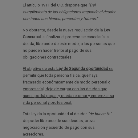
El artículo 1911 del C.C. dispone que
“Del
cumplimiento de las obligaciones responde el deudor
con todos sus bienes, presentes y futuros.”
No obstante, desde la nueva regulación de la
Ley
Concursal
, al finalizar el proceso se cancelaría la
deuda, liberando de este modo, a las personas que
no pueden hacer frente al pago de sus
obligaciones contractuales.
El objetivo de esta
Ley de Segunda oportunidad
es
permitir que toda persona física, que haya
fracasado económicamente de modo personal o
empresarial, deje de cargar con las deudas que
nunca podrá pagar, y pueda retomar y enderezar su
vida personal y profesional.
Esta ley da la oportunidad al deudor
“de buena fe”
de poder liberarse de sus deudas, previa
negociación y acuerdo de pago con sus
acreedores.