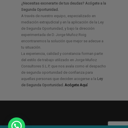
¿Necesitas exonerarte de tus deudas? Acógete a la
Segunda Oportunidad.
A través de nuestro equipo, especializado en
mediación extrajudicial y en la aplicación de la Ley
de Segunda Oportunidad, y bajo la dirección
experimentada de D. Jorge Muñoz Roig
encontraremos la solución que mejor se adecue a
tu situación.
La experiencia, calidad y constancia forman parte
del estilo de trabajo utilizado en Jorge Muñoz
Consultores S.L.P, que nos avala como el despacho
de segunda oportunidad de confianza para
aquellas personas que deciden acogerse a la
Ley
de Segunda Oportunidad.
Acógete Aquí