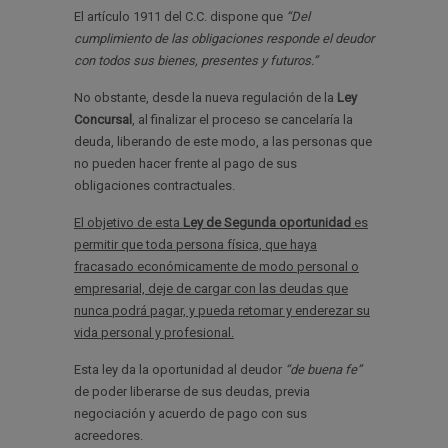
El artículo 1911 del C.C. dispone que
“Del
cumplimiento de las obligaciones responde el deudor
con todos sus bienes, presentes y futuros.”
No obstante, desde la nueva regulación de la
Ley
Concursal
, al finalizar el proceso se cancelaría la
deuda, liberando de este modo, a las personas que
no pueden hacer frente al pago de sus
obligaciones contractuales.
El objetivo de esta
Ley de Segunda oportunidad
es
permitir que toda persona física, que haya
fracasado económicamente de modo personal o
empresarial, deje de cargar con las deudas que
nunca podrá pagar, y pueda retomar y enderezar su
vida personal y profesional.
Esta ley da la oportunidad al deudor
“de buena fe”
de poder liberarse de sus deudas, previa
negociación y acuerdo de pago con sus
acreedores.