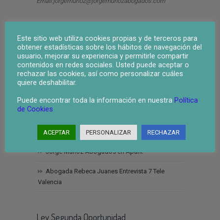
Email:jorgemunoz@jorgemunozabogados.com
Ultimas Noticias
Este sitio web utiliza cookies propias y de terceros para
obtener estadísticas sobre los hábitos de navegación del
Un mensaje de agradecimiento y compromiso
usuario, mejorar su experiencia y permitirle compartir
en estas fechas navideñas
contenidos en redes sociales. Usted puede aceptar o
rechazar las cookies, así como personalizar cuáles
2026: Nuevos horizontes para la abogacía y la
quiere deshabilitar.
economía
Puede encontrar toda la información en nuestra
Política
de Cookies
I Curso de experto en Derecho, Administración
Concursal y Reestructuraciones a la luz del nuevo
Texto Refundido de la Ley Concursal.
ACEPTAR
PERSONALIZAR
RECHAZAR
Jorge Muñoz Abogados en Àpunt
Abogada Rebeca Juanes Entrevista 7 Tele
Valencia
Ley Segunda Oportunidad