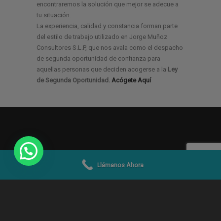
encontraremos la solución que mejor se adecue a
tu situación.
La experiencia, calidad y constancia forman parte
del estilo de trabajo utilizado en Jorge Muñoz
Consultores S.L.P, que nos avala como el despacho
de segunda oportunidad de confianza para
aquellas personas que deciden acogerse a la
Ley
de Segunda Oportunidad.
Acógete Aquí
Llámanos Ahora
© 2019 -2026
Jorge Muñoz Abogados y
Economistas SLP
|
Aviso Legal
|
Condiciones Uso
|
Política de Privacidad