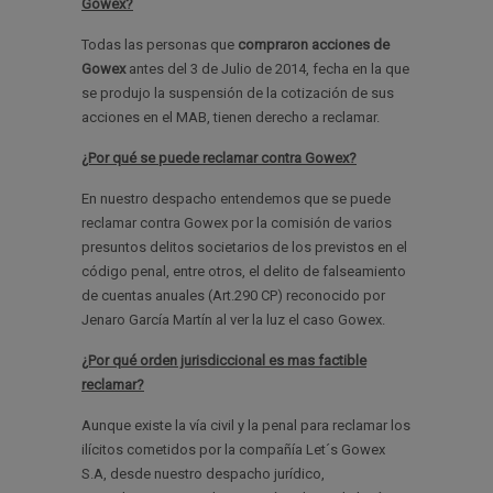
Gowex?
Todas las personas que
compraron acciones de
Gowex
antes del 3 de Julio de 2014, fecha en la que
se produjo la suspensión de la cotización de sus
acciones en el MAB, tienen derecho a reclamar.
¿Por qué se puede reclamar contra Gowex?
En nuestro despacho entendemos que se puede
reclamar contra Gowex por la comisión de varios
presuntos delitos societarios de los previstos en el
código penal, entre otros, el delito de falseamiento
de cuentas anuales (Art.290 CP) reconocido por
Jenaro García Martín al ver la luz el caso Gowex.
¿Por qué orden jurisdiccional es mas factible
reclamar?
Aunque existe la vía civil y la penal para reclamar los
ilícitos cometidos por la compañía Let´s Gowex
S.A, desde nuestro despacho jurídico,