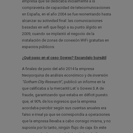
empresa que se dedicaba inicialmente a la
compraventa de capacidad de telecomunicaciones
en España, en el año 2004 se fue reorientando hasta
alcanzar su actividad final: las comunicaciones
basadas en wifi que llegó a su punto álgido en
2009, cuando se implantó el negocio de la
instalación de zonas de conexión WiFi gratuitas en
espacios públicos.
¿Qué paso en el caso Gowex? Escandalo bursátil
A finales de junio del año 2014 la empresa
Neoyorquina de análisis económico y de inversión
“Gotham City Research”,
publicó un informe en la
que calificaba a la mercantil Let´s Gowex S.A de
fraude, garantizando que estaba en déficit puesto
que, el 90% de los ingresos que la empresa
acordaba percibir según sus cuentas anuales era
falso e irreal ya que se correspondía a operaciones
que la empresa llevaba a cabo consigo misma, y no
suponía por lo tanto, ningún flujo de caja. En este