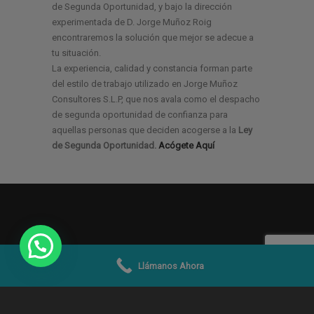
de Segunda Oportunidad, y bajo la dirección
experimentada de D. Jorge Muñoz Roig
encontraremos la solución que mejor se adecue a
tu situación.
La experiencia, calidad y constancia forman parte
del estilo de trabajo utilizado en Jorge Muñoz
Consultores S.L.P, que nos avala como el despacho
de segunda oportunidad de confianza para
aquellas personas que deciden acogerse a la
Ley
de Segunda Oportunidad.
Acógete Aquí
Llámanos Ahora
© 2019 -2026
Jorge Muñoz Abogados y