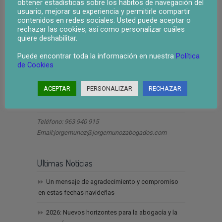
obtener estadísticas sobre los hábitos de navegación del
usuario, mejorar su experiencia y permitirle compartir
contenidos en redes sociales. Usted puede aceptar o
rechazar las cookies, así como personalizar cuáles
quiere deshabilitar.
Puede encontrar toda la información en nuestra
Política
de Cookies
ley segunda oportunidad valencia
ACEPTAR
PERSONALIZAR
RECHAZAR
Dirección
Teléfono: 963 940 915
Email:jorgemunoz@jorgemunozabogados.com
Ultimas Noticias
Un mensaje de agradecimiento y compromiso
en estas fechas navideñas
2026: Nuevos horizontes para la abogacía y la