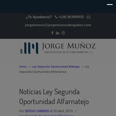
¿Te Ayudamos?
+(34) 963940915
jorgemunoz@jorgemunozabogados.com
→
→
Inicio
Ley Segunda Oportunidad Málaga
Ley
Segunda Oportunidad Alfarnatejo
Noticias Ley Segunda
Oportunidad Alfarnatejo
Por
SERGIO GIMENO
el 25 abril, 2019
/