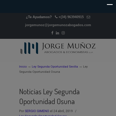
¿Te Ayudamos?
+(34) 963940915
jorgemunoz@jorgemunozabogados.com
→
→
Inicio
Ley Segunda Oportunidad Sevilla
Ley
Segunda Oportunidad Osuna
Noticias Ley Segunda
Oportunidad Osuna
Por
SERGIO GIMENO
el 24 abril, 2019
/