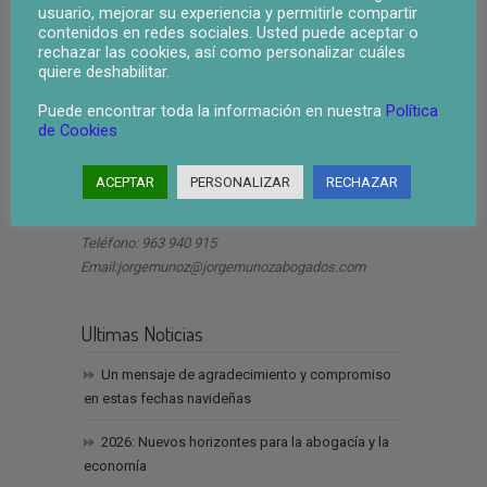
usuario, mejorar su experiencia y permitirle compartir
contenidos en redes sociales. Usted puede aceptar o
rechazar las cookies, así como personalizar cuáles
quiere deshabilitar.
Puede encontrar toda la información en nuestra
Política
ley segunda oportunidad valencia
de Cookies
ACEPTAR
PERSONALIZAR
RECHAZAR
Dirección
Teléfono: 963 940 915
Email:jorgemunoz@jorgemunozabogados.com
Ultimas Noticias
Un mensaje de agradecimiento y compromiso
en estas fechas navideñas
2026: Nuevos horizontes para la abogacía y la
economía