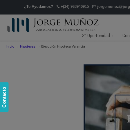
¿Te Ayudamos?
+(34) 963940915
jorgemunoz@jor
2ª Oportunidad
Con
→
→
Inicio
Hipotecas
Ejecución Hipoteca Valencia
Contacto