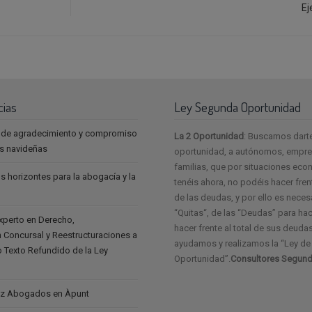
Ej
cias
Ley Segunda Oportunidad
 de agradecimiento y compromiso
La 2 Oportunidad
: Buscamos dart
as navideñas
oportunidad, a autónomos, empres
familias, que por situaciones ec
s horizontes para la abogacía y la
tenéis ahora, no podéis hacer frent
de las deudas, y por ello es neces
“Quitas“, de las “Deudas” para ha
experto en Derecho,
hacer frente al total de sus deudas
 Concursal y Reestructuraciones a
ayudamos y realizamos la “Ley d
vo Texto Refundido de la Ley
Oportunidad”.
Consultores Segund
z Abogados en Àpunt