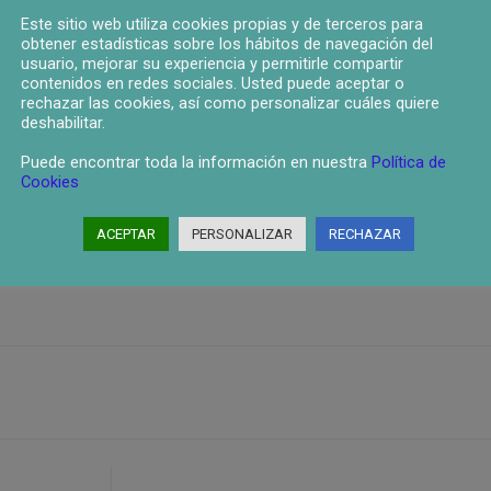
ia, la que sin ningún escrúpulo, y con el exclusivo propósito de la maximiniza
Este sitio web utiliza cookies propias y de terceros para
obtener estadísticas sobre los hábitos de navegación del
nmoral atropello de los derechos de los ciudadanos, sino también, de empresa
usuario, mejorar su experiencia y permitirle compartir
contenidos en redes sociales. Usted puede aceptar o
rechazar las cookies, así como personalizar cuáles quiere
deshabilitar.
Puede encontrar toda la información en nuestra
Política de
Cookies
ACEPTAR
PERSONALIZAR
RECHAZAR