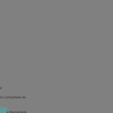
al
ión comunitaria de
te a la despiadada