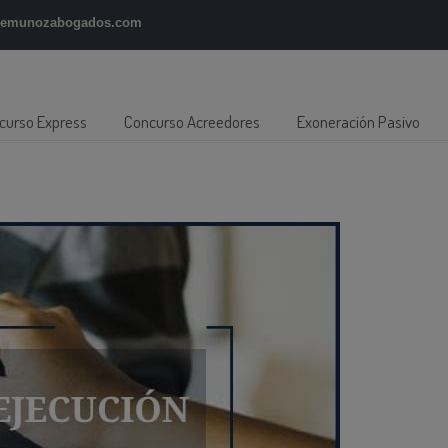
gemunozabogados.com
curso Express
Concurso Acreedores
Exoneración Pasivo