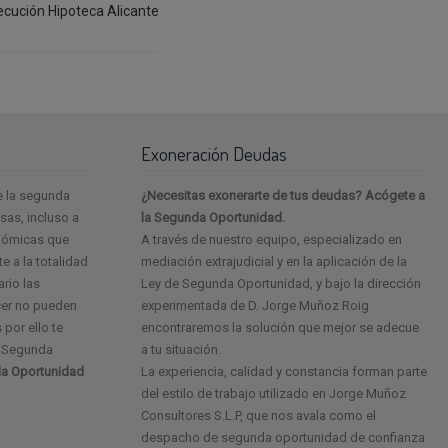
ecución Hipoteca Alicante
Exoneración Deudas
e la segunda
¿Necesitas exonerarte de tus deudas? Acógete a
as, incluso a
la Segunda Oportunidad.
onómicas que
A través de nuestro equipo, especializado en
e a la totalidad
mediación extrajudicial y en la aplicación de la
ario las
Ley de Segunda Oportunidad, y bajo la dirección
cer no pueden
experimentada de D. Jorge Muñoz Roig
 por ello te
encontraremos la solución que mejor se adecue
e Segunda
a tu situación.
a Oportunidad
La experiencia, calidad y constancia forman parte
del estilo de trabajo utilizado en Jorge Muñoz
Consultores S.L.P, que nos avala como el
despacho de segunda oportunidad de confianza