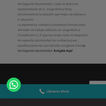
de Segunda Oportunidad, y bajo la dirección
experimentada de D. Jorge Muñoz Roig
encontraremos la solución que mejor se adecue a
tu situación.
La experiencia, calidad y constancia forman parte
del estilo de trabajo utilizado en Jorge Muñoz
Consultores S.L.P, que nos avala como el despacho
de segunda oportunidad de confianza para
aquellas personas que deciden acogerse a la
Ley
de Segunda Oportunidad.
Acógete Aquí
Llámanos Ahora
© 2019 -2026
Jorge Muñoz Abogados y