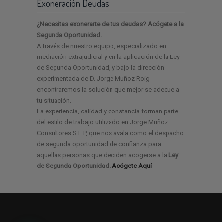
Exoneración Deudas
¿Necesitas exonerarte de tus deudas? Acógete a la
Segunda Oportunidad.
A través de nuestro equipo, especializado en
mediación extrajudicial y en la aplicación de la Ley
de Segunda Oportunidad, y bajo la dirección
experimentada de D. Jorge Muñoz Roig
encontraremos la solución que mejor se adecue a
tu situación.
La experiencia, calidad y constancia forman parte
del estilo de trabajo utilizado en Jorge Muñoz
Consultores S.L.P, que nos avala como el despacho
de segunda oportunidad de confianza para
aquellas personas que deciden acogerse a la
Ley
de Segunda Oportunidad.
Acógete Aquí