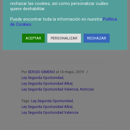
rechazar las cookies, así como personalizar cuáles
segunda oportunidad a todas aquellas personas
quiere deshabilitar.
que no están pasando por un buena situación
económica, ya sean autónomos, empresas,
Puede encontrar toda la información en nuestra
Política
familias u hogares que necesiten de un desahogo
de Cookies
financiera, por ello es necesario la “Quita” de las
“Deudas” y ayudar a buscar soluciones a través de
ACEPTAR
PERSONALIZAR
RECHAZAR
la “Ley de Segunda Oportunidad”.
Por
SERGIO GIMENO
el 10 mayo, 2019
/
Ley Segunda Oportunidad
,
Ley Segunda Oportunidad Albal
,
Ley Segunda Oportunidad Valencia
,
Noticias
Tags:
Ley Segunda Oportunidad
,
Ley Segunda Oportunidad Albal
,
Ley Segunda Oportunidad Valencia