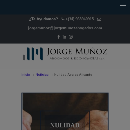
¿Te Ayudamos?
+(34) 963940915
jorgemunoz@jorgemunozabogados.com
→
→
Inicio
Noticias
Nulidad Avales Alicante