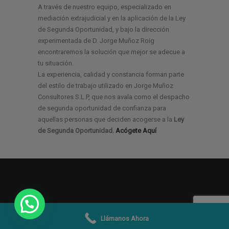
A través de nuestro equipo, especializado en
mediación extrajudicial y en la aplicación de la Ley
de Segunda Oportunidad, y bajo la dirección
experimentada de D. Jorge Muñoz Roig
encontraremos la solución que mejor se adecue a
tu situación.
La experiencia, calidad y constancia forman parte
del estilo de trabajo utilizado en Jorge Muñoz
Consultores S.L.P, que nos avala como el despacho
de segunda oportunidad de confianza para
aquellas personas que deciden acogerse a la
Ley
de Segunda Oportunidad.
Acógete Aquí
Llámanos Ahora