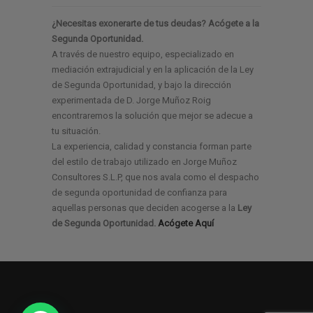
¿Necesitas exonerarte de tus deudas? Acógete a la
Segunda Oportunidad.
A través de nuestro equipo, especializado en
mediación extrajudicial y en la aplicación de la Ley
de Segunda Oportunidad, y bajo la dirección
experimentada de D. Jorge Muñoz Roig
encontraremos la solución que mejor se adecue a
tu situación.
La experiencia, calidad y constancia forman parte
del estilo de trabajo utilizado en Jorge Muñoz
Consultores S.L.P, que nos avala como el despacho
de segunda oportunidad de confianza para
aquellas personas que deciden acogerse a la
Ley
de Segunda Oportunidad.
Acógete Aquí