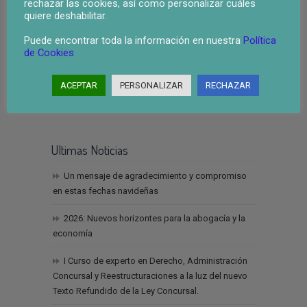
rechazar las cookies, así como personalizar cuáles
quiere deshabilitar.
ley segunda oportunidad valencia
Puede encontrar toda la información en nuestra
Política
de Cookies
Dirección
ACEPTAR
PERSONALIZAR
RECHAZAR
Teléfono: 963 940 915
Email:jorgemunoz@jorgemunozabogados.com
Ultimas Noticias
Un mensaje de agradecimiento y compromiso
en estas fechas navideñas
2026: Nuevos horizontes para la abogacía y la
economía
I Curso de experto en Derecho, Administración
Concursal y Reestructuraciones a la luz del nuevo
Texto Refundido de la Ley Concursal.