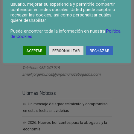
usuario, mejorar su experiencia y permitirle compartir
contenidos en redes sociales. Usted puede aceptar o
rechazar las cookies, así como personalizar cuáles
quiere deshabilitar.
Puede encontrar toda la información en nuestra
Política
ley segunda oportunidad valencia
de Cookies
ACEPTAR
PERSONALIZAR
RECHAZAR
Dirección
Teléfono: 963 940 915
Email:jorgemunoz@jorgemunozabogados.com
Ultimas Noticias
Un mensaje de agradecimiento y compromiso
en estas fechas navideñas
2026: Nuevos horizontes para la abogacía y la
economía