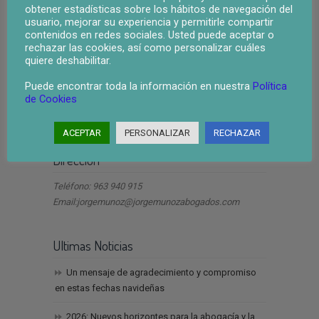
obtener estadísticas sobre los hábitos de navegación del
usuario, mejorar su experiencia y permitirle compartir
contenidos en redes sociales. Usted puede aceptar o
rechazar las cookies, así como personalizar cuáles
quiere deshabilitar.
Puede encontrar toda la información en nuestra
Política
de Cookies
ley segunda oportunidad valencia
ACEPTAR
PERSONALIZAR
RECHAZAR
Dirección
Teléfono: 963 940 915
Email:jorgemunoz@jorgemunozabogados.com
Ultimas Noticias
Un mensaje de agradecimiento y compromiso
en estas fechas navideñas
2026: Nuevos horizontes para la abogacía y la