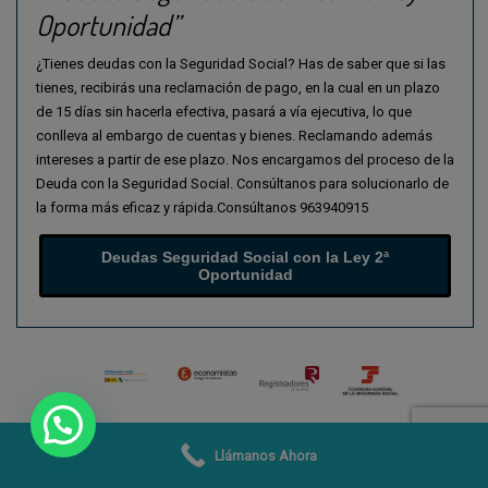
Oportunidad”
¿Tienes deudas con la Seguridad Social? Has de saber que si las
tienes, recibirás una reclamación de pago, en la cual en un plazo
de 15 días sin hacerla efectiva, pasará a vía ejecutiva, lo que
conlleva al embargo de cuentas y bienes. Reclamando además
intereses a partir de ese plazo. Nos encargamos del proceso de la
Deuda con la Seguridad Social. Consúltanos para solucionarlo de
la forma más eficaz y rápida.Consúltanos 963940915
Deudas Seguridad Social con la Ley 2ª
Oportunidad
Khel Karo casino
mostbet giriş
Llámanos Ahora