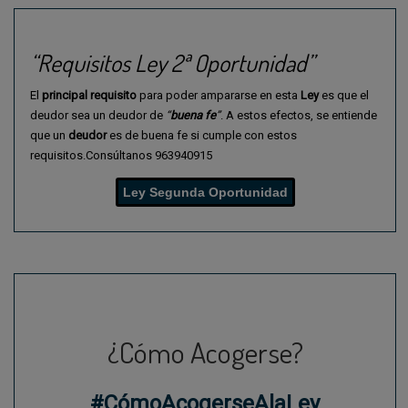
“Requisitos Ley 2ª Oportunidad”
El
principal
requisito
para poder ampararse en esta
Ley
es que el
deudor sea un deudor de
“
buena
fe
”
. A estos efectos, se entiende
que un
deudor
es de buena fe si cumple con estos
requisitos.
Consúltanos 963940915
Ley Segunda Oportunidad
¿Cómo Acogerse?
#CómoAcogerseAlaLey