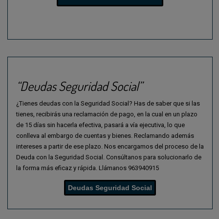
A evolução tecnológica tem permitido o desenvolvimento de
ferramentas cada vez mais sofisticadas para a análise de
tendências desportivas. A Betzoid Portugal incorpora tecnologias
de inteligência artificial que conseguem identificar padrões subtis
nos dados que poderiam passar despercebidos numa análise
manual tradicional.
O processamento de dados em tempo real tornou-se uma
“Deudas Seguridad Social”
componente essencial desta análise. Sistemas automatizados
monitorizam constantemente feeds de informação de múltiplas
¿Tienes deudas con la Seguridad Social? Has de saber que si las
fontes, desde resultados oficiais a relatórios médicos e
tienes, recibirás una reclamación de pago, en la cual en un plazo
declarações de treinadores. Esta capacidade de processamento
de 15 días sin hacerla efectiva, pasará a vía ejecutiva, lo que
permite ajustes imediatos nas análises de tendências quando
conlleva al embargo de cuentas y bienes. Reclamando además
surgem novas informações relevantes.
intereses a partir de ese plazo. Nos encargamos del proceso de la
Deuda con la Seguridad Social. Consúltanos para solucionarlo de
A visualização de dados desempenha um papel fundamental na
la forma más eficaz y rápida. Llámanos 963940915
interpretação de tendências complexas. Gráficos interativos,
mapas de calor, e dashboards dinâmicos permitem aos analistas
Deudas Seguridad Social
identificar rapidamente padrões emergentes e anomalias que
merecem investigação mais aprofundada. Estas ferramentas
facilitam também a comunicação de insights complexos de forma