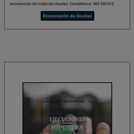
exoneración de todas las deudas. Consúltanos.
963 940 915
Exoneraicón de Deudas
Como Betzoid Portugal analisa
tendências em prognósticos
desportivos
O mundo dos prognósticos desportivos tem evoluído
significativamente nas últimas décadas, transformando-se numa
disciplina que combina análise estatística avançada,
conhecimento especializado e tecnologia de ponta. Em Portugal,
esta evolução tem sido particularmente notável, com plataformas
como a Betzoid Portugal a desenvolverem metodologias
sofisticadas para identificar e analisar tendências que podem
influenciar os resultados desportivos. A capacidade de interpretar
dados históricos, padrões de desempenho e variáveis
contextuais tornou-se fundamental para compreender as
dinâmicas complexas do desporto moderno.