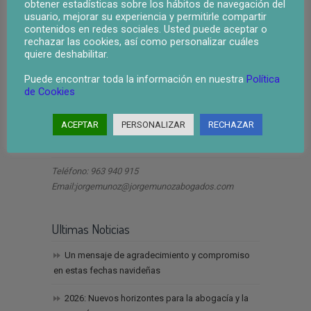
obtener estadísticas sobre los hábitos de navegación del
usuario, mejorar su experiencia y permitirle compartir
contenidos en redes sociales. Usted puede aceptar o
rechazar las cookies, así como personalizar cuáles
quiere deshabilitar.
Puede encontrar toda la información en nuestra
Política
de Cookies
ley segunda oportunidad valencia
ACEPTAR
PERSONALIZAR
RECHAZAR
Dirección
Teléfono: 963 940 915
Email:jorgemunoz@jorgemunozabogados.com
Ultimas Noticias
Un mensaje de agradecimiento y compromiso
en estas fechas navideñas
2026: Nuevos horizontes para la abogacía y la