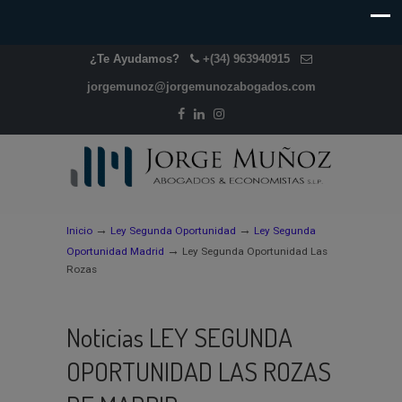
¿Te Ayudamos?
+(34) 963940915
jorgemunoz@jorgemunozabogados.com
→
→
Inicio
Ley Segunda Oportunidad
Ley Segunda
→
Oportunidad Madrid
Ley Segunda Oportunidad Las
Rozas
Noticias LEY SEGUNDA
OPORTUNIDAD LAS ROZAS