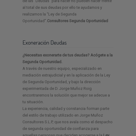
de las “Deudas” para hacer no pueden hacer frente
al total de sus deudas por ello te ayudamos y
realizamos la “Ley de Segunda
Oportunidad”.
Consultores Segunda Oportunidad
Exoneración Deudas
¿Necesitas exonerarte de tus deudas? Acógete a la
Segunda Oportunidad.
A través de nuestro equipo, especializado en
mediación extrajudicial y en la aplicación de la Ley
de Segunda Oportunidad, y bajo la dirección
experimentada de D. Jorge Muñoz Roig
encontraremos la solución que mejor se adecue a
tu situación.
La experiencia, calidad y constancia forman parte
del estilo de trabajo utilizado en Jorge Muñoz
Consultores S.L.P, que nos avala como el despacho
de segunda oportunidad de confianza para
aquellas personas que deciden acogerse a la
Ley