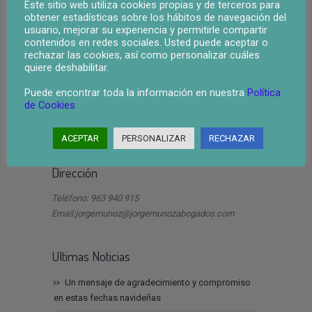
Este sitio web utiliza cookies propias y de terceros para
obtener estadísticas sobre los hábitos de navegación del
usuario, mejorar su experiencia y permitirle compartir
contenidos en redes sociales. Usted puede aceptar o
rechazar las cookies, así como personalizar cuáles
quiere deshabilitar.
Puede encontrar toda la información en nuestra
Política
de Cookies
ley segunda oportunidad valencia
ACEPTAR
PERSONALIZAR
RECHAZAR
Dirección
Teléfono: 963 940 915
Email:jorgemunoz@jorgemunozabogados.com
Ultimas Noticias
Un mensaje de agradecimiento y compromiso
en estas fechas navideñas