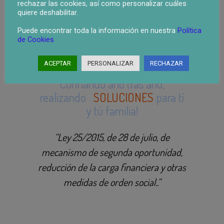
rechazar las cookies, así como personalizar cuáles
quiere deshabilitar.
Puede encontrar toda la información en nuestra
Política
Nuestros Clientes:
de Cookies
ACEPTAR
PERSONALIZAR
RECHAZAR
Tenemos más de
2.000 +
Confiando año tras año,
realizando
SOLUCIONES
para tí
y tú familia!
“Ley 25/2015, de 28 de julio, de
mecanismo de segunda oportunidad,
reducción de la carga financiera y otras
medidas de orden social..”
E– Consultoria