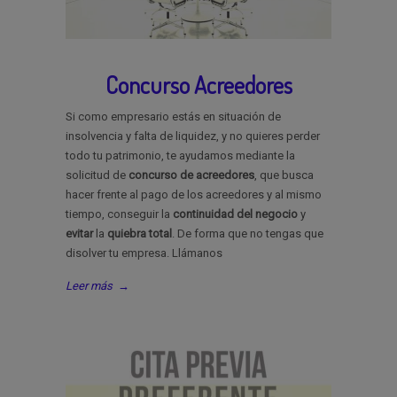
Concurso Acreedores
Si como empresario estás en situación de
insolvencia y falta de liquidez, y no quieres perder
todo tu patrimonio, te ayudamos mediante la
solicitud de
concurso
de
acreedores
, que busca
hacer frente al pago de los acreedores y al mismo
tiempo, conseguir la
continuidad
del
negocio
y
evitar
la
quiebra
total
. De forma que no tengas que
disolver tu empresa. Llámanos
Leer más
→