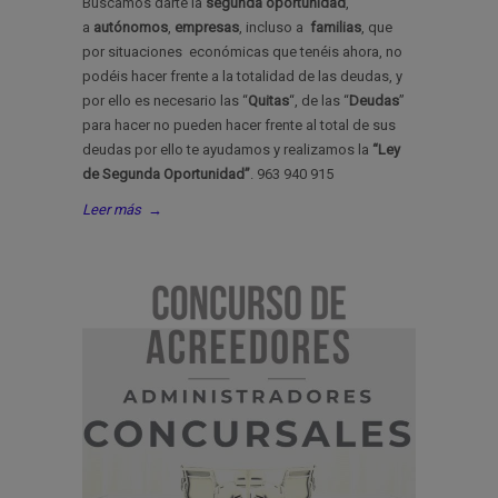
Buscamos darte la
segunda oportunidad
,
a
autónomos
,
empresas
, incluso a
familias
, que
por situaciones económicas que tenéis ahora, no
podéis hacer frente a la totalidad de las deudas, y
por ello es necesario las “
Quitas
“, de las “
Deudas
”
para hacer no pueden hacer frente al total de sus
deudas por ello te ayudamos y realizamos la
“Ley
de Segunda Oportunidad”
. 963 940 915
Leer más
→