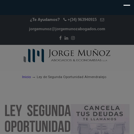
¿Te Ayudamos?
+(34) 963940915
jorgemunoz@jorgemunozabogados.com
→
Inicio
Ley de Segunda Oportunidad Almendralejo