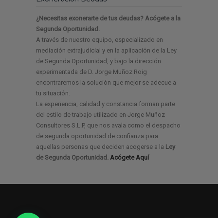
¿Necesitas exonerarte de tus deudas? Acógete a la
Segunda Oportunidad.
A través de nuestro equipo, especializado en
mediación extrajudicial y en la aplicación de la Ley
de Segunda Oportunidad, y bajo la dirección
experimentada de D. Jorge Muñoz Roig
encontraremos la solución que mejor se adecue a
tu situación.
La experiencia, calidad y constancia forman parte
del estilo de trabajo utilizado en Jorge Muñoz
Consultores S.L.P, que nos avala como el despacho
de segunda oportunidad de confianza para
aquellas personas que deciden acogerse a la
Ley
de Segunda Oportunidad.
Acógete Aquí