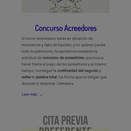
Concurso Acreedores
Si como empresario estás en situación de
insolvencia y falta de liquidez, y no quieres perder
todo tu patrimonio, te ayudamos mediante la
solicitud de
concurso
de
acreedores
, que busca
hacer frente al pago de los acreedores y al mismo
tiempo, conseguir la
continuidad
del
negocio
y
evitar
la
quiebra
total
. De forma que no tengas que
disolver tu empresa. Llámanos
Leer más
→