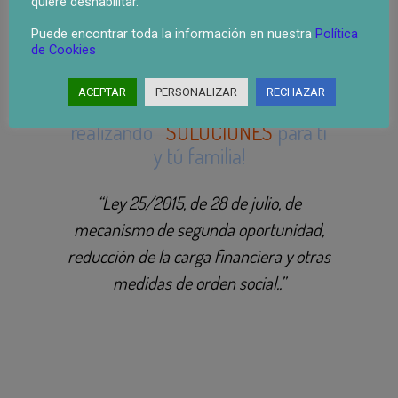
quiere deshabilitar.
Nuestros Clientes:
Puede encontrar toda la información en nuestra
Política
de Cookies
Tenemos más de
2.000 +
ACEPTAR
PERSONALIZAR
RECHAZAR
Confiando año tras año,
realizando
SOLUCIONES
para tí
y tú familia!
“Ley 25/2015, de 28 de julio, de
mecanismo de segunda oportunidad,
reducción de la carga financiera y otras
medidas de orden social..”
E– Consultoria