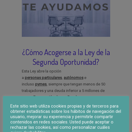
¿Cómo Acogerse a la Ley de la
Segunda Oportunidad?
Esta Ley abre la opción
a
personas
particulares
,
autónomos
e
incluso
pymes
,
siempre que tengan menos de 50
trabajadores y una deuda inferior a 5 millones de
euros.
Exoneración de sus Deudas
.
Este sitio web utiliza cookies propias y de terceros para
Leer más
→
obtener estadísticas sobre los hábitos de navegación del
usuario, mejorar su experiencia y permitirle compartir
contenidos en redes sociales. Usted puede aceptar o
rechazar las cookies, así como personalizar cuáles