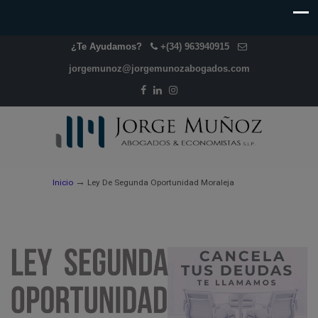
¿Te Ayudamos?
+(34) 963940915
jorgemunoz@jorgemunozabogados.com
→
Inicio
Ley De Segunda Oportunidad Moraleja