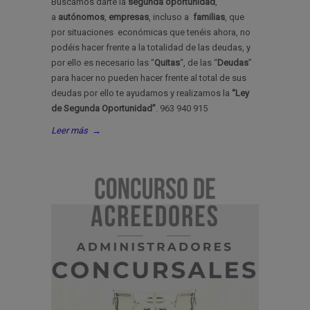
Buscamos darte la
segunda oportunidad
,
a
autónomos
,
empresas
, incluso a
familias
, que
por situaciones económicas que tenéis ahora, no
podéis hacer frente a la totalidad de las deudas, y
por ello es necesario las “
Quitas
“, de las “
Deudas
”
para hacer no pueden hacer frente al total de sus
deudas por ello te ayudamos y realizamos la
“Ley
de Segunda Oportunidad”
. 963 940 915
Leer más
→