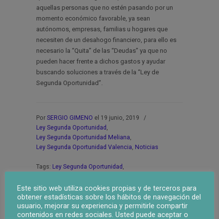
aquellas personas que no estén pasando por un
momento económico favorable, ya sean
autónomos, empresas, familias u hogares que
necesiten de un desahogo financiero, para ello es
necesario la “Quita” de las “Deudas” ya que no
pueden hacer frente a dichos gastos y ayudar
buscando soluciones a través de la “Ley de
Segunda Oportunidad”.
Por
SERGIO GIMENO
el 19 junio, 2019
/
Ley Segunda Oportunidad
,
Ley Segunda Oportunidad Meliana
,
Ley Segunda Oportunidad Valencia
,
Noticias
Tags:
Ley Segunda Oportunidad
,
Ley Segunda Oportunidad Meliana
,
Ley Segunda Oportunidad Valencia
Este sitio web utiliza cookies propias y de terceros para
obtener estadísticas sobre los hábitos de navegación del
usuario, mejorar su experiencia y permitirle compartir
contenidos en redes sociales. Usted puede aceptar o