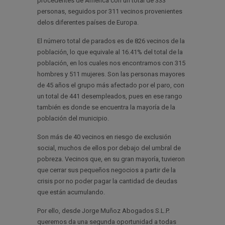
procedentes de América con un total de 333
personas, seguidos por 311 vecinos provenientes
delos diferentes países de Europa.
El número total de parados es de 826 vecinos de la
población, lo que equivale al 16.41% del total de la
población, en los cuales nos encontramos con 315
hombres y 511 mujeres. Son las personas mayores
de 45 años el grupo más afectado por el paro, con
un total de 441 desempleados, pues en ese rango
también es donde se encuentra la mayoría de la
población del municipio.
Son más de 40 vecinos en riesgo de exclusión
social, muchos de ellos por debajo del umbral de
pobreza. Vecinos que, en su gran mayoría, tuvieron
que cerrar sus pequeños negocios a partir de la
crisis por no poder pagar la cantidad de deudas
que están acumulando.
Por ello, desde Jorge Muñoz Abogados S.L.P.
queremos da una segunda oportunidad a todas