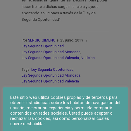
es necesario la “Quita” de las “Deudas” para poder
hacer frente a dichas carga financiera y ayudar
aportando soluciones a través de la “Ley de
Segunda Oportunidad”.
Por
SERGIO GIMENO
el 25 junio, 2019
/
Ley Segunda Oportunidad
,
Ley Segunda Oportunidad Moncada
,
Ley Segunda Oportunidad Valencia
,
Noticias
Tags:
Ley Segunda Oportunidad
,
Ley Segunda Oportunidad Moncada
,
Ley Segunda Oportunidad Valencia
Este sitio web utiliza cookies propias y de terceros para
PREVIOUS POST
obtener estadísticas sobre los hábitos de navegación del
usuario, mejorar su experiencia y permitirle compartir
Ley Segunda Oportunidad Rocafort
contenidos en redes sociales. Usted puede aceptar o
NEXT POST
rechazar las cookies, así como personalizar cuáles
Ley Segunda Oportunidad Paterna
quiere deshabilitar.