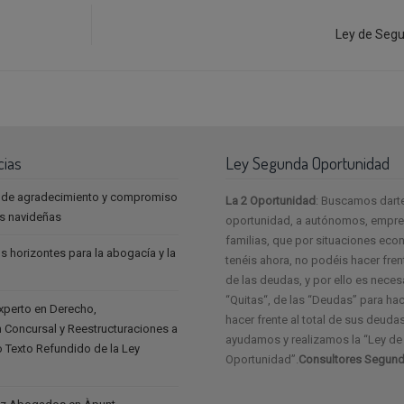
Ley de Segu
cias
Ley Segunda Oportunidad
 de agradecimiento y compromiso
La 2 Oportunidad
: Buscamos dart
as navideñas
oportunidad, a autónomos, empres
familias, que por situaciones ec
s horizontes para la abogacía y la
tenéis ahora, no podéis hacer frent
de las deudas, y por ello es neces
“Quitas“, de las “Deudas” para ha
experto en Derecho,
hacer frente al total de sus deudas
 Concursal y Reestructuraciones a
ayudamos y realizamos la “Ley d
vo Texto Refundido de la Ley
Oportunidad”.
Consultores Segund