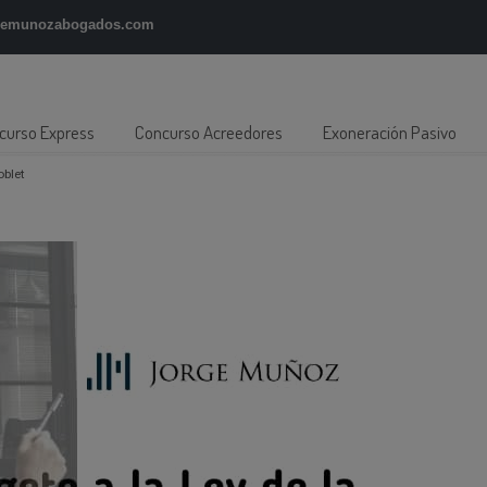
gemunozabogados.com
curso Express
Concurso Acreedores
Exoneración Pasivo
blet