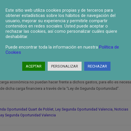
de Valencia que ésta pertenece a la Provincia de Valencia, Comunidad Valenc
Este sitio web utiliza cookies propias y de terceros para
obtener estadísticas sobre los hábitos de navegación del
es, de los cuales 11.978 son hombres y 12.558 son mujeres. Al contrario de o
usuario, mejorar su experiencia y permitirle compartir
 habiendo una diferencia de casi 2.000 habitantes menos respecto al año 2009.
contenidos en redes sociales. Usted puede aceptar o
rechazar las cookies, así como personalizar cuáles quiere
es y 1.258 son mujeres. Las personas mayores de 45 años, con un total de 1.
deshabilitar.
 44 años, son un total de 767 personas. Lo menores de 25 años son lo menos 
Puede encontrar toda la información en nuestra
Política de
imos.
Cookies
l, pues cada vez son más las personas que acuden al servicios sociales por fa
ACEPTAR
PERSONALIZAR
RECHAZAR
ad a todos los vecinos de Quart de Poblet que no estén pasando por una b
arga económica no puedan hacer frente a dichos gastos, para ello es necesari
 dicha carga financiera a través de la “Ley de Segunda Oportunidad”.
nda Oportunidad Quart de Poblet
,
Ley Segunda Oportunidad Valencia
,
Noticias
Ley Segunda Oportunidad Valencia