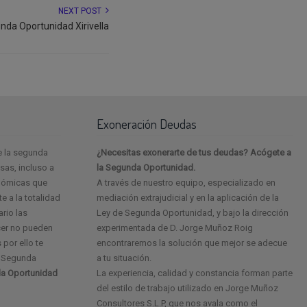
NEXT POST
nda Oportunidad Xirivella
Exoneración Deudas
e la segunda
¿Necesitas exonerarte de tus deudas? Acógete a
as, incluso a
la Segunda Oportunidad.
onómicas que
A través de nuestro equipo, especializado en
e a la totalidad
mediación extrajudicial y en la aplicación de la
ario las
Ley de Segunda Oportunidad, y bajo la dirección
cer no pueden
experimentada de D. Jorge Muñoz Roig
 por ello te
encontraremos la solución que mejor se adecue
e Segunda
a tu situación.
a Oportunidad
La experiencia, calidad y constancia forman parte
del estilo de trabajo utilizado en Jorge Muñoz
Consultores S.L.P, que nos avala como el