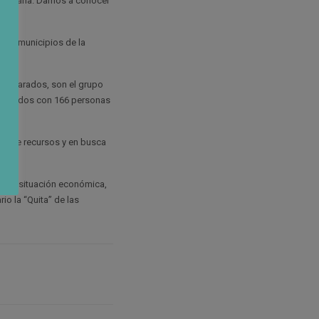
ia, España. Damos a conocer
tros municipios de la
126 parados, son el grupo
afectados con 166 personas
lta de recursos y en busca
uena situación económica,
o la “Quita” de las