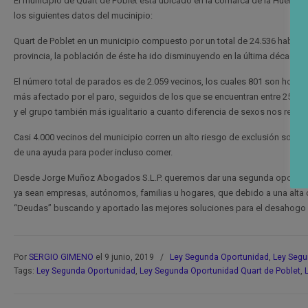
El municipio de Quart de Poblet está ubicado en la comarca de la Huerta 
los siguientes datos del mucinipio:
Quart de Poblet en un municipio compuesto por un total de 24.536 habitant
provincia, la población de éste ha ido disminuyendo en la última década,
El número total de parados es de 2.059 vecinos, los cuales 801 son hombr
más afectado por el paro, seguidos de los que se encuentran entre 25 y
y el grupo también más igualitario a cuanto diferencia de sexos nos refer
Casi 4.000 vecinos del municipio corren un alto riesgo de exclusión socia
de una ayuda para poder incluso comer.
Desde Jorge Muñoz Abogados S.L.P. queremos dar una segunda oportunid
ya sean empresas, autónomos, familias u hogares, que debido a una alta c
“Deudas” buscando y aportado las mejores soluciones para el desahogo de
Por
SERGIO GIMENO
el 9 junio, 2019
/
Ley Segunda Oportunidad
,
Ley Segu
Tags:
Ley Segunda Oportunidad
,
Ley Segunda Oportunidad Quart de Poblet
,