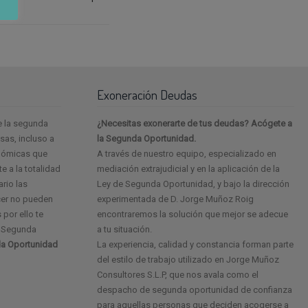
Exoneración Deudas
e la segunda
¿Necesitas exonerarte de tus deudas? Acógete a
as, incluso a
la Segunda Oportunidad.
onómicas que
A través de nuestro equipo, especializado en
e a la totalidad
mediación extrajudicial y en la aplicación de la
ario las
Ley de Segunda Oportunidad, y bajo la dirección
cer no pueden
experimentada de D. Jorge Muñoz Roig
 por ello te
encontraremos la solución que mejor se adecue
e Segunda
a tu situación.
a Oportunidad
La experiencia, calidad y constancia forman parte
del estilo de trabajo utilizado en Jorge Muñoz
Consultores S.L.P, que nos avala como el
despacho de segunda oportunidad de confianza
para aquellas personas que deciden acogerse a