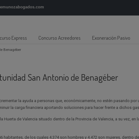
gemunozabogados.com
curso Express
Concurso Acreedores
Exoneración Pasivo
de Benagéber
tunidad San Antonio de Benagéber
crementar la ayuda a personas que, económicamente, no estén pasando por
uir la carga financiera aportando soluciones para hacer frente a dichos gas
 Huerta de Valencia situado dentro de la Provincia de Valencia, a su vez, en
 habitantes, de los cuales 4.374 son hombres y 4.472 son mujeres, dentro de