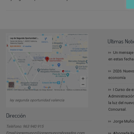
Ultimas Noti
Un mensaje
en estas fech
2026: Nuevo
economía
I Curso de 
Administración
ley segunda oportunidad valencia
la luz del nue
Concursal.
Dirección
Jorge Muño
Teléfono: 963 940 915
Email:jorgemunoz@jorgemunozabogados.com
Abogada Reb