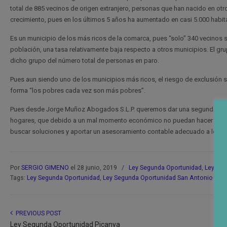
total de 885 vecinos de origen extranjero, personas que han nacido en o
crecimiento, pues en los últimos 5 años ha aumentado en casi 5.000 habi
Es un municipio de los más ricos de la comarca, pues “solo” 340 vecinos s
población, una tasa relativamente baja respecto a otros municipios. El 
dicho grupo del número total de personas en paro.
Pues aun siendo uno de los municipios más ricos, el riesgo de exclusión s
forma “los pobres cada vez son más pobres”.
Pues desde Jorge Muñoz Abogados S.L.P. queremos dar una segunda opor
hogares, que debido a un mal momento económico no puedan hacer frente 
buscar soluciones y aportar un asesoramiento contable adecuado a los p
Por
SERGIO GIMENO
el 28 junio, 2019
/
Ley Segunda Oportunidad
,
Ley Seg
Tags:
Ley Segunda Oportunidad
,
Ley Segunda Oportunidad San Antonio de 
PREVIOUS POST
Ley Segunda Oportunidad Picanya