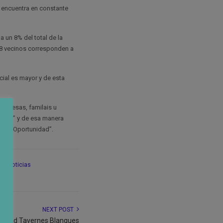
 encuentra en constante
 un 8% del total de la
08 vecinos corresponden a
cial es mayor y de esta
mpresas, familais u
eudas” y de esa manera
unda Oportunidad”.
ia
,
Noticias
NEXT POST
nidad Tavernes Blanques