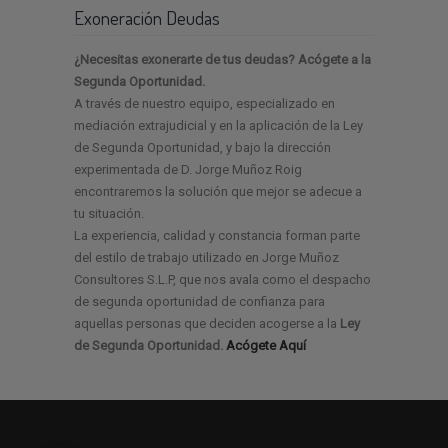
Exoneración Deudas
¿Necesitas exonerarte de tus deudas? Acógete a la
Segunda Oportunidad.
A través de nuestro equipo, especializado en
mediación extrajudicial y en la aplicación de la Ley
de Segunda Oportunidad, y bajo la dirección
experimentada de D. Jorge Muñoz Roig
encontraremos la solución que mejor se adecue a
tu situación.
La experiencia, calidad y constancia forman parte
del estilo de trabajo utilizado en Jorge Muñoz
Consultores S.L.P, que nos avala como el despacho
de segunda oportunidad de confianza para
aquellas personas que deciden acogerse a la
Ley
de Segunda Oportunidad.
Acógete Aquí