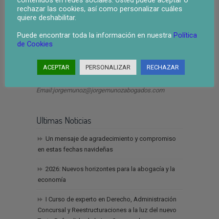
rechazar las cookies, así como personalizar cuáles
quiere deshabilitar.
ley segunda oportunidad valencia
Puede encontrar toda la información en nuestra
Política
de Cookies
Dirección
ACEPTAR
PERSONALIZAR
RECHAZAR
Teléfono: 963 940 915
Email:jorgemunoz@jorgemunozabogados.com
Ultimas Noticias
Un mensaje de agradecimiento y compromiso
en estas fechas navideñas
2026: Nuevos horizontes para la abogacía y la
economía
I Curso de experto en Derecho, Administración
Concursal y Reestructuraciones a la luz del nuevo