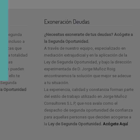
Exoneración Deudas
e la segunda
¿Necesitas exonerarte de tus deudas? Acógete a
as, incluso a
la Segunda Oportunidad.
onómicas que
A través de nuestro equipo, especializado en
e a la totalidad
mediación extrajudicial y en la aplicación de la
ario las
Ley de Segunda Oportunidad, y bajo la dirección
cer no pueden
experimentada de D. Jorge Muñoz Roig
 por ello te
encontraremos la solución que mejor se adecue
e Segunda
a tu situación.
a Oportunidad
La experiencia, calidad y constancia forman parte
del estilo de trabajo utilizado en Jorge Muñoz
Consultores S.L.P, que nos avala como el
despacho de segunda oportunidad de confianza
para aquellas personas que deciden acogerse a
la
Ley de Segunda Oportunidad.
Acógete Aquí