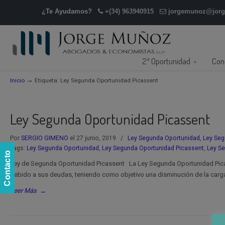
¿Te Ayudamos?
+(34) 963940915
jorgemunoz@jor
2ª Oportunidad
Con
→
Inicio
Etiqueta: Ley Segunda Oportunidad Picassent
Ley Segunda Oportunidad Picassent
Por
SERGIO GIMENO
el 27 junio, 2019
/
Ley Segunda Oportunidad
,
Ley Seg
Tags:
Ley Segunda Oportunidad
,
Ley Segunda Oportunidad Picassent
,
Ley S
Contacto
Ley de Segunda Oportunidad Picassent La Ley Segunda Oportunidad Pica
debido a sus deudas, teniendo como objetivo una disminución de la carga 
Leer Más
→