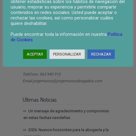
obtener estadísticas sobre los hábitos de navegación del
usuario, mejorar su experiencia y permitirle compartir
contenidos en redes sociales. Usted puede aceptar o
rechazar las cookies, así como personalizar cuáles
quiere deshabilitar.
Puede encontrar toda la información en nuestra
Política
de Cookies
ley segunda oportunidad valencia
ACEPTAR
PERSONALIZAR
RECHAZAR
Dirección
Teléfono: 963 940 915
Email:jorgemunoz@jorgemunozabogados.com
Ultimas Noticias
Un mensaje de agradecimiento y compromiso
en estas fechas navideñas
2026: Nuevos horizontes para la abogacía y la