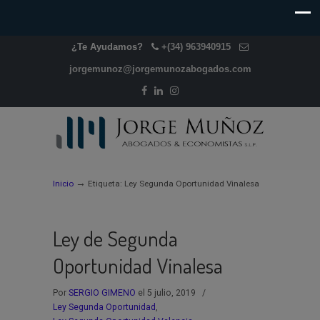
¿Te Ayudamos?
+(34) 963940915
jorgemunoz@jorgemunozabogados.com
→
Inicio
Etiqueta: Ley Segunda Oportunidad Vinalesa
Ley de Segunda
Oportunidad Vinalesa
Por
SERGIO GIMENO
el 5 julio, 2019
/
Ley Segunda Oportunidad
,