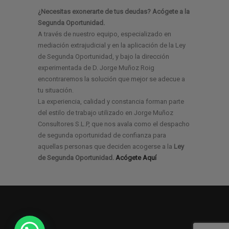
¿Necesitas exonerarte de tus deudas? Acógete a la
Segunda Oportunidad.
A través de nuestro equipo, especializado en
mediación extrajudicial y en la aplicación de la Ley
de Segunda Oportunidad, y bajo la dirección
experimentada de D. Jorge Muñoz Roig
encontraremos la solución que mejor se adecue a
tu situación.
La experiencia, calidad y constancia forman parte
del estilo de trabajo utilizado en Jorge Muñoz
Consultores S.L.P, que nos avala como el despacho
de segunda oportunidad de confianza para
aquellas personas que deciden acogerse a la
Ley
de Segunda Oportunidad.
Acógete Aquí