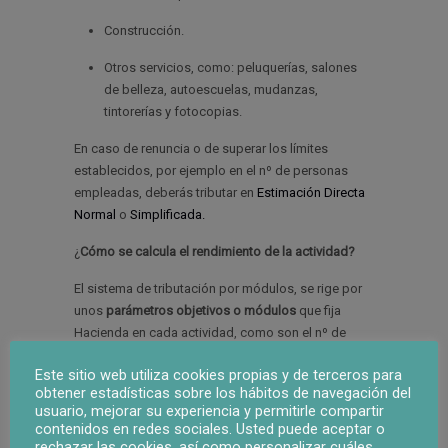
Construcción.
Otros servicios, como: peluquerías, salones
de belleza, autoescuelas, mudanzas,
tintorerías y fotocopias.
En caso de renuncia o de superar los límites
establecidos, por ejemplo en el nº de personas
empleadas, deberás tributar en
Estimación Directa
Normal
o
Simplificada.
¿
Cómo se calcula el rendimiento de la actividad?
El sistema de tributación por módulos, se rige por
unos
parámetros objetivos o módulos
que fija
Hacienda en cada actividad, como son el nº de
trabajadores, superficie del local… A estos se
Este sitio web utiliza cookies propias y de terceros para
aplican unos
coeficientes de minoración y una serie
obtener estadísticas sobre los hábitos de navegación del
de índices correctores
, como son la población del
usuario, mejorar su experiencia y permitirle compartir
municipio, duración de la temporada de la
contenidos en redes sociales. Usted puede aceptar o
actividad, nuevas actividades, etc.
rechazar las cookies, así como personalizar cuáles