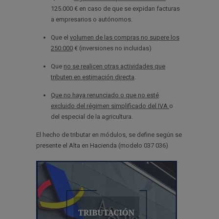
125.000 € en caso de que se expidan facturas
a empresarios o autónomos.
Que el
volumen de las compras no supere los
250.000
€ (inversiones no incluidas)
Que
no se realicen otras actividades que
tributen en estimación directa
.
Que no haya renunciado o que no esté
excluido del régimen simplificado del IVA
o
del especial de la agricultura.
El hecho de tributar en módulos, se define según se
presente el Alta en Hacienda (modelo 037 036)