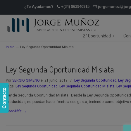
¿Te Ayudamos?
+(34) 963940915
jorgemunoz@jor
2ª Oportunidad
Con
→
Inicio
Ley Segunda Oportunidad Mislata
Ley Segunda Oportunidad Mislata
Por
SERGIO GIMENO
el 21 junio, 2019
/
Ley Segunda Oportunidad
,
Ley Seg
Tags:
Ley Segunda Oportunidad
,
Ley Segunda Oportunidad Mislata
,
Ley Segu
Contacto
Ley de Segunda Oportunidad Mislata Desde la Ley Segunda Oportunidad M
producidas, no puedan hacer frente a ese gasto, teniendo como objetivo di
Leer Más
→