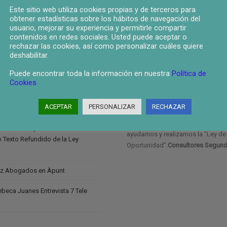
Este sitio web utiliza cookies propias y de terceros para
obtener estadísticas sobre los hábitos de navegación del
usuario, mejorar su experiencia y permitirle compartir
cias
Ley Segunda Oportunidad
contenidos en redes sociales. Usted puede aceptar o
rechazar las cookies, así como personalizar cuáles quiere
 de agradecimiento y compromiso
deshabilitar.
La 2 Oportunidad
: Buscamos dart
as navideñas
oportunidad, a autónomos, empres
Puede encontrar toda la información en nuestra
Política de
familias, que por situaciones ec
Cookies
s horizontes para la abogacía y la
tenéis ahora, no podéis hacer frent
de las deudas, y por ello es neces
ACEPTAR
PERSONALIZAR
RECHAZAR
“Quitas“, de las “Deudas” para ha
experto en Derecho,
hacer frente al total de sus deudas
 Concursal y Reestructuraciones a
ayudamos y realizamos la “Ley d
vo Texto Refundido de la Ley
Oportunidad”.
Consultores Segund
z Abogados en Àpunt
eca Juanes Entrevista 7 Tele