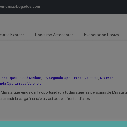
gemunozabogados.com
curso Express
Concurso Acreedores
Exoneración Pasivo
unda Oportunidad Mislata
,
Ley Segunda Oportunidad Valencia
,
Noticias
nda Oportunidad Valencia
islata queremos dar la oportunidad a todas aquellas personas de Mislata q
sminuir la carga financiera y así poder afrontar dichos