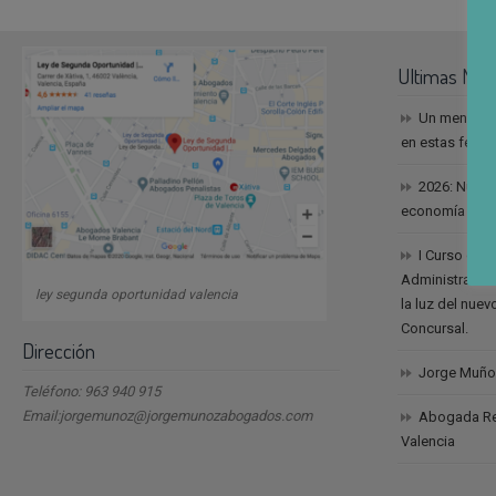
Ultimas Noti
Un mensaje
en estas fech
2026: Nuevo
economía
I Curso de 
Administración
ley segunda oportunidad valencia
la luz del nue
Concursal.
Dirección
Jorge Muño
Teléfono: 963 940 915
Email:jorgemunoz@jorgemunozabogados.com
Abogada Reb
Valencia