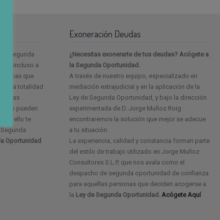
Exoneración Deudas
e la segunda
¿Necesitas exonerarte de tus deudas? Acógete a
as, incluso a
la Segunda Oportunidad.
onómicas que
A través de nuestro equipo, especializado en
e a la totalidad
mediación extrajudicial y en la aplicación de la
ario las
Ley de Segunda Oportunidad, y bajo la dirección
cer no pueden
experimentada de D. Jorge Muñoz Roig
 por ello te
encontraremos la solución que mejor se adecue
e Segunda
a tu situación.
a Oportunidad
La experiencia, calidad y constancia forman parte
del estilo de trabajo utilizado en Jorge Muñoz
Consultores S.L.P, que nos avala como el
despacho de segunda oportunidad de confianza
para aquellas personas que deciden acogerse a
la
Ley de Segunda Oportunidad.
Acógete Aquí