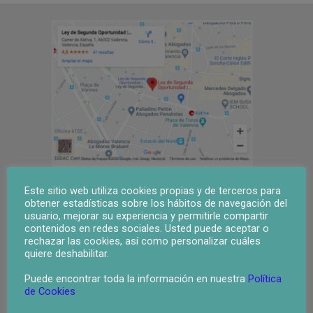
ley segunda oportunidad valencia
Este sitio web utiliza cookies propias y de terceros para
obtener estadísticas sobre los hábitos de navegación del
usuario, mejorar su experiencia y permitirle compartir
contenidos en redes sociales. Usted puede aceptar o
Dirección
rechazar las cookies, así como personalizar cuáles
quiere deshabilitar.
Teléfono: 963 940 915
Email:jorgemunoz@jorgemunozabogados.com
Puede encontrar toda la información en nuestra
Política
de Cookies