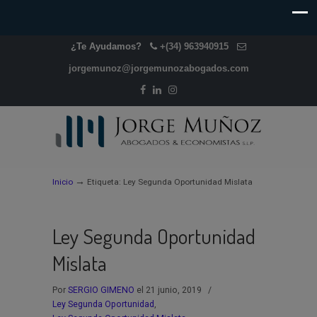
¿Te Ayudamos?
+(34) 963940915
jorgemunoz@jorgemunozabogados.com
→
Inicio
Etiqueta: Ley Segunda Oportunidad Mislata
Ley Segunda Oportunidad
Mislata
Por
SERGIO GIMENO
el 21 junio, 2019
/
Ley Segunda Oportunidad
,