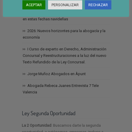
Ultimas Noticias
ACEPTAR
PERSONALIZAR
RECHAZAR
Un mensaje de agradecimiento y compromiso
en estas fechas navideñas
2026: Nuevos horizontes para la abogacía y la
economía
I Curso de experto en Derecho, Administración
Concursal y Reestructuraciones a la luz del nuevo
Texto Refundido de la Ley Concursal.
Jorge Muñoz Abogados en Àpunt
Abogada Rebeca Juanes Entrevista 7 Tele
Valencia
Ley Segunda Oportunidad
La 2 Oportunidad
: Buscamos darte la segunda
oportunidad, a autónomos, empresas, incluso a