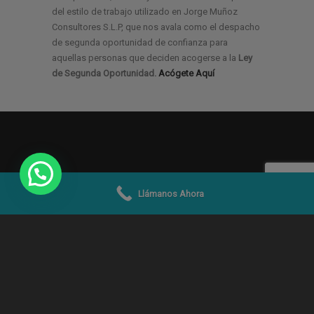
del estilo de trabajo utilizado en Jorge Muñoz
Consultores S.L.P, que nos avala como el despacho
de segunda oportunidad de confianza para
aquellas personas que deciden acogerse a la
Ley
de Segunda Oportunidad.
Acógete Aquí
Llámanos Ahora
© 2019 -2026
Jorge Muñoz Abogados y
Economistas SLP
|
Aviso Legal
|
Condiciones Uso
|
Política de Privacidad